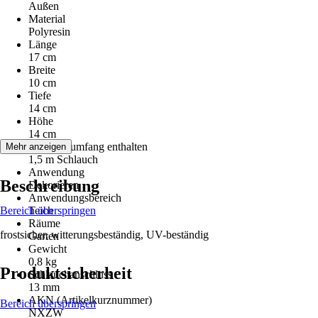
Außen
Material
Polyresin
Länge
17 cm
Breite
10 cm
Tiefe
14 cm
Höhe
14 cm
Im Lieferumfang enthalten
Mehr anzeigen
1,5 m Schlauch
Anwendung
Beschreibung
Dekorieren
Anwendungsbereich
Bereich überspringen
Teich
Räume
frostsicher, witterungsbeständig, UV-beständig
Garten
Gewicht
0,8 kg
Produktsicherheit
Schlauchanschluss
13 mm
AKN (Artikelkurznummer)
Bereich überspringen
NXZW