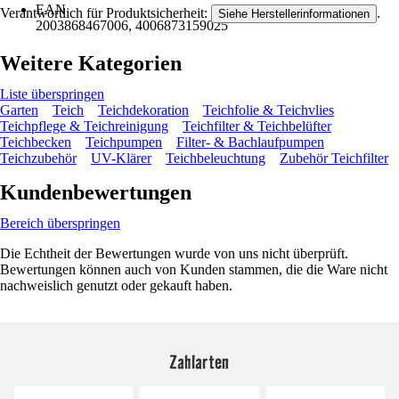
EAN
Verantwortlich für Produktsicherheit:
.
Siehe Herstellerinformationen
2003868467006, 4006873159025
Weitere Kategorien
Liste überspringen
Garten
Teich
Teichdekoration
Teichfolie & Teichvlies
Teichpflege & Teichreinigung
Teichfilter & Teichbelüfter
Teichbecken
Teichpumpen
Filter- & Bachlaufpumpen
Teichzubehör
UV-Klärer
Teichbeleuchtung
Zubehör Teichfilter
Kundenbewertungen
Bereich überspringen
Die Echtheit der Bewertungen wurde von uns nicht überprüft.
Bewertungen können auch von Kunden stammen, die die Ware nicht
nachweislich genutzt oder gekauft haben.
Zahlarten