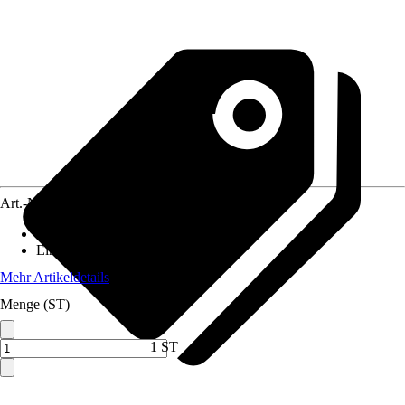
Art.-Nr.
3868467
Räume
:
Garten
Einsatzbereich
:
Außen
Mehr Artikeldetails
Menge (ST)
1 ST