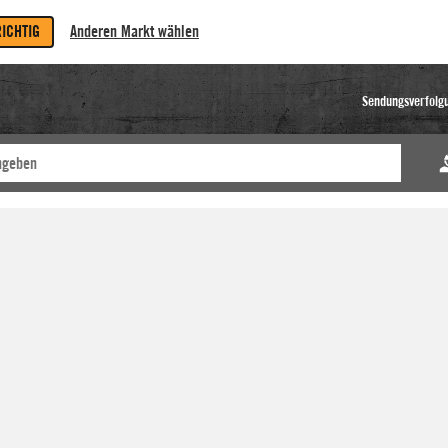
RICHTIG
Anderen Markt wählen
Sendungsverfolg