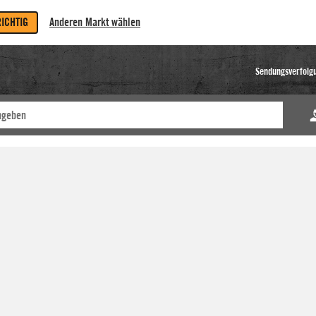
RICHTIG
Anderen Markt wählen
Sendungsverfolg