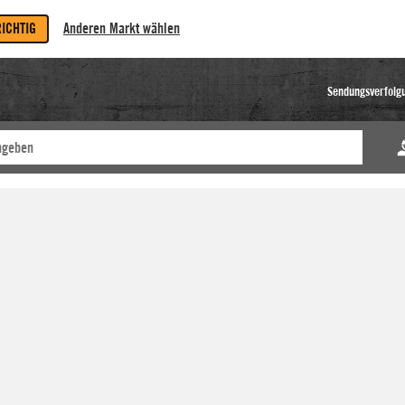
RICHTIG
Anderen Markt wählen
Sendungsverfolg