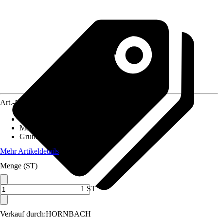
Art.-Nr.
4040112
Einsatzbereich
:
Innen
Material
:
Stahlblech
Grundfarbe
:
Silber
Mehr Artikeldetails
Menge (ST)
1 ST
Verkauf durch:
HORNBACH