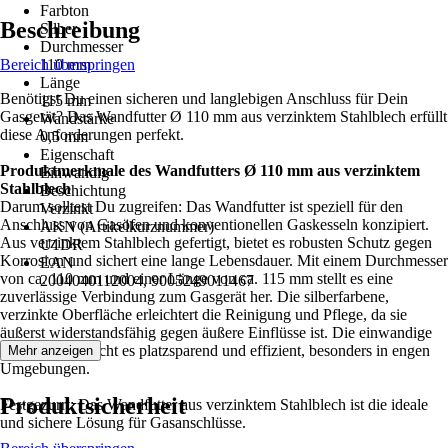
Farbton
Beschreibung
Silber
Durchmesser
Bereich überspringen
110 mm
Länge
Benötigst Du einen sicheren und langlebigen Anschluss für Dein
115 mm
Gasgerät? Das Wandfutter Ø 110 mm aus verzinktem Stahlblech erfüllt
Wandstärke
diese Anforderungen perfekt.
0,5 mm
Eigenschaft
Produktmerkmale des Wandfutters Ø 110 mm aus verzinktem
Einwandig
Stahlblech
Beschichtung
Darum solltest Du zugreifen: Das Wandfutter ist speziell für den
Verzinkt
Anschluss von Gasöfen und konventionellen Gaskesseln konzipiert.
AKN (Artikelkurznummer)
Aus verzinktem Stahlblech gefertigt, bietet es robusten Schutz gegen
U1DR
Korrosion und sichert eine lange Lebensdauer. Mit einem Durchmesser
EAN
von ca. 110 mm und einer Länge von ca. 115 mm stellt es eine
2004040112004, 9005249011467
zuverlässige Verbindung zum Gasgerät her. Die silberfarbene,
verzinkte Oberfläche erleichtert die Reinigung und Pflege, da sie
äußerst widerstandsfähig gegen äußere Einflüsse ist. Die einwandige
Ausführung macht es platzsparend und effizient, besonders in engen
Mehr anzeigen
Umgebungen.
Produktsicherheit
Festgezurrt: Das Wandfutter aus verzinktem Stahlblech ist die ideale
und sichere Lösung für Gasanschlüsse.