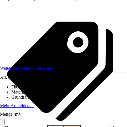
Weitere Artikel des Verkäufers
Art.-Nr.
12216871
Fliesenoberfläche
:
Matt
Material
:
Stein, Steingut
Grundfarbe
:
Beige
Mehr Artikeldetails
Menge (m²)