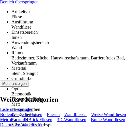
Bereich überspringen
Artikeltyp
Fliese
Ausführung
Wandfliese
Einsatzbereich
Innen
Anwendungsbereich
Wand
Räume
Badezimmer, Küche, Hauswirtschaftsraum, Barrierefreies Bad,
Verkaufsraum
Material
Stein, Steingut
Grundfarbe
Beige
Mehr anzeigen
Optik
Betonoptik
Weitere Kategorien
Fliesenoberfläche
Matt
Liste überspringen
Fliesenscherben
Bodenbeläge & Fliesen
Weißscherbig
Fliesen
Wandfliesen
Weiße Wandfliesen
Metrofliesen & Brick Fliesen
Farbspiel
3D-Wandfliesen
Bunte Wandfliesen
Dekorative Wandfliesen
V2 – mittleres Farbspiel