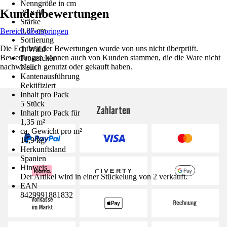
Nenngröße in cm
Kundenbewertungen
30 x 90
Stärke
0,87 cm
Bereich überspringen
Sortierung
Die Echtheit der Bewertungen wurde von uns nicht überprüft.
1. Wahl
Bewertungen können auch von Kunden stammen, die die Ware nicht
Frostsicher
nachweislich genutzt oder gekauft haben.
Nein
Kantenausführung
Rektifiziert
Inhalt pro Pack
5 Stück
Zahlarten
Inhalt pro Pack für
1,35 m²
ca. Gewicht pro m²
14,9 kg
Herkunftsland
Spanien
Hinweis
Der Artikel wird in einer Stückelung von 2 verkauft.
EAN
8429991881832