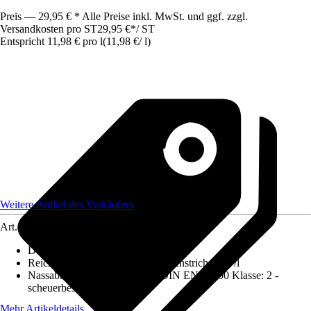
Preis — 29,95 € * Alle Preise inkl. MwSt. und ggf. zzgl.
Versandkosten pro ST
29,95 €
*
/
ST
Entspricht 11,98 € pro l
(
11,98 €
/
l
)
Weitere Artikel des Verkäufers
Art.-Nr.
12754109
Deckkraft
:
1 - höchste Deckkraft
Reichweite (ca.) bei einmaligem Anstrich
:
8 m²/l
Nassabriebbeständigkeit nach DIN EN 13300 Klasse
:
2 -
scheuerbeständig
Mehr Artikeldetails