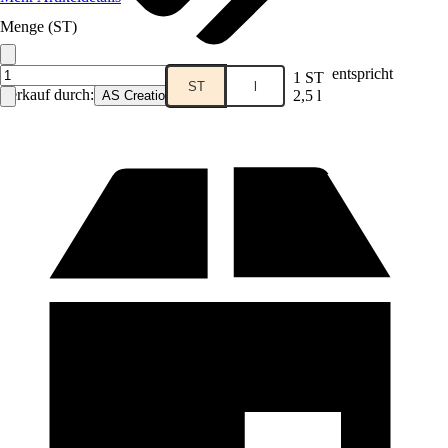
Menge (ST)
entspricht
1 ST
ST
l
Verkauf durch:
2,5 l
AS Creation