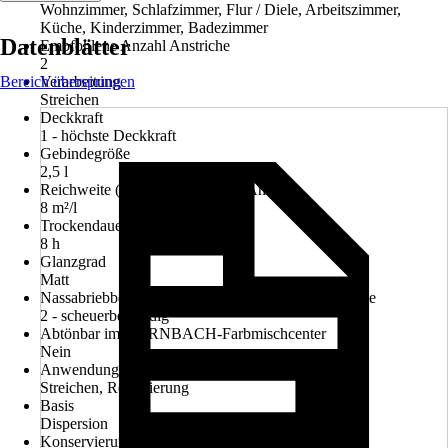
Wohnzimmer, Schlafzimmer, Flur / Diele, Arbeitszimmer,
Küche, Kinderzimmer, Badezimmer
Datenblätter
Empfohlene Anzahl Anstriche
2
Bereich überspringen
Verarbeitung
Streichen
Deckkraft
1 - höchste Deckkraft
Gebindegröße
2,5 l
Reichweite (ca.) bei einmaligem Anstrich
8 m²/l
Trockendauer ca.
8 h
Glanzgrad
Matt
Nassabriebbeständigkeit nach DIN EN 13300 Klasse
2 - scheuerbeständig
Abtönbar im HORNBACH-Farbmischcenter
Nein
Anwendung
Streichen, Renovierung
Basis
Dispersion
Konservierungsmittelfrei