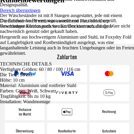
Kundenbewertungen
Designqualität.
Bereich überspringen
Der Wäscheständer ist mit 8 Stangen ausgestattet, jede mit einem
Die Echtheit der Bewertungen wurde von uns nicht überprüft.
Durchmesser von 8 mm, was ausreichend Platz bietet, um
Bewertungen können auch von Kunden stammen, die die Ware nicht
verschiedene Kleidungsstücke zum Trocknen aufzuhängen.
nachweislich genutzt oder gekauft haben.
Hergestellt aus hochwertigem Aluminium und Stahl, ist Foxydry Fold
auf Langlebigkeit und Rostbeständigkeit ausgelegt, was eine
langanhaltende Leistung auch in feuchten Umgebungen oder im Freien
gewährleistet.
Zahlarten
TECHNISCHE DETAILS
Verfügbare Größen: 60 / 80 / 100 / 116 cm
Die Tiefe: 50 cm
Höhe: 10 cm
Material: Aluminium und rostfreier Stahl
Farben: Grau, Weiß, Schwarz
Tragfähigkeit: bis zu 10 kg
Installation: Wandmontage