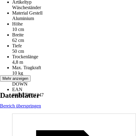
Artikeltyp
Wäscheständer
Material Gestell
Aluminium
Höhe
10 cm
Breite
62 cm
Tiefe
50 cm
Trockenlänge
4,8 m
Max. Tragkraft
10 kg
Modell
Mehr anzeigen
DOWN
EAN
Datenblätter
8059554701347
Bereich überspringen