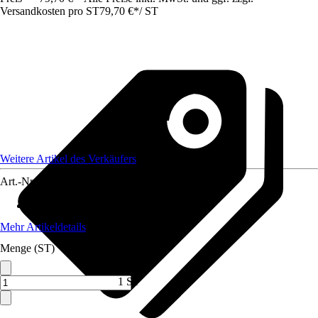
Versandkosten pro ST
79,70 €
*
/
ST
Weitere Artikel des Verkäufers
Art.-Nr.
12595473
Trockenlänge
:
4,8 m
Mehr Artikeldetails
Menge (ST)
1 ST