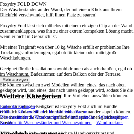
Foxydry FOLD DOWN
Der Wäscheständer an der Wand, der mit einem Klick aus Ihrem
Blickfeld verschwindet, hilft Ihnen Platz zu sparen!
Foxydry Fold lässt sich mühelos mit einem einzigen Clip an der Wand
zusammenklappen, was ihn zu einer extrem kompakten Lösung macht,
wenn er nicht in Gebrauch ist.
Mit einer Tragkraft von über 10 kg Wäsche erfüllt er problemlos Ihre
Trocknungsanforderungen, egal ob für kleine oder mittelgroße
Waschladungen.
Geeignet für die Installation sowohl drinnen als auch draußen, egal ob
im Waschraum, Badezimmer, auf dem Balkon oder der Terrasse.
Mehr anzeigen
Sie können zwischen zwei Modellen wählen: eines, das nach oben
geklappt wird, und eines, das nach unten geklappt wird, sodass Sie die
Weitere Kategorien
beste Option für Ihren Raum und Ihre Vorlieben auswählen können.
Für noch mehr Vielseitigkeit ist Foxydry Fold auch im Bundle
Liste überspringen
erhältlich, sodass Sie mehrere Einheiten übereinander stapeln können.
Küche
Küchenmöbel
Hauswirtschaftsraum
Das maximiert die Trocknungsfläche und spart Ihnen gleichzeitig
Wäscheständer & Wandtrockner
Wäscheständer
Wäschespinnen
Kosten.
Zubehör für Wäscheständer und Wäschespinnen
Wandtrockner
100% Made in Italy, garantiert höchste Handwerkskunst und