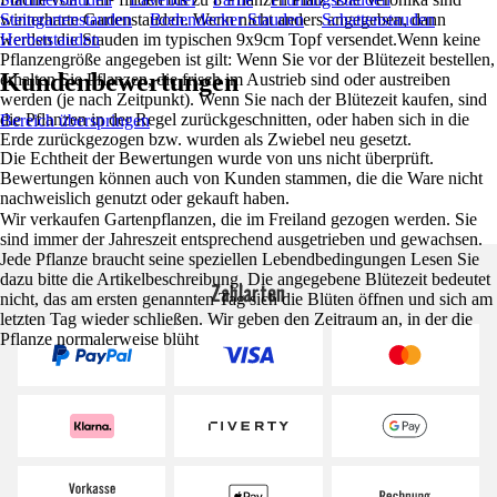
winterharte Gartenstauden. Wenn nicht anders angegeben, dann
Steingartenstauden
Bodendecker Stauden
Schattenstauden
werden die Stauden im typischen 9x9cm Topf versendet.Wenn keine
Herbststauden
Pflanzengröße angegeben ist gilt: Wenn Sie vor der Blütezeit bestellen,
Kundenbewertungen
erhalten Sie Pflanzen, die frisch im Austrieb sind oder austreiben
werden (je nach Zeitpunkt). Wenn Sie nach der Blütezeit kaufen, sind
die Pflanzen in der Regel zurückgeschnitten, oder haben sich in die
Bereich überspringen
Erde zurückgezogen bzw. wurden als Zwiebel neu gesetzt.
Die Echtheit der Bewertungen wurde von uns nicht überprüft.
Bewertungen können auch von Kunden stammen, die die Ware nicht
nachweislich genutzt oder gekauft haben.
Wir verkaufen Gartenpflanzen, die im Freiland gezogen werden. Sie
sind immer der Jahreszeit entsprechend ausgetrieben und gewachsen.
Jede Pflanze braucht seine speziellen Lebendbedingungen Lesen Sie
dazu bitte die Artikelbeschreibung. Die angegebene Blütezeit bedeutet
Zahlarten
nicht, das am ersten genannten Tag sich die Blüten öffnen und sich am
letzten Tag wieder schließen. Wir geben den Zeitraum an, in der die
Pflanze normalerweise blüht