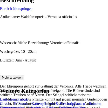
Beschreibung
Bereich überspringen
Artikelname: Waldehrenpreis - Veronica officinalis
Wissenschaftliche Bezeichnung: Veronica officinalis
Wuchsgröße: 10 - 20cm
Blütezeit: Juni - August
Beschreibung:
Mehr anzeigen
Der Ehrenpreis gehört zur Gattung der Veronika. Alle Triebe wachsen
Weitere Kategorien
aufrecht oder zumindest bogig aufsteigend. Die Blütenstände sind
seitliche Trauben oder Ähren. Der Stängel schließt meist mit
Laubblättern ab. Die Pflanze kommt auf jedem normalen Gartenboden
Liste überspringen
zurecht. Ihr Standort sollte sonnig bis halbschattig sein. Auf einer
Garten
Pflanzen
Gartenpflanzen & Freilandpflanzen
Stauden
Fläche von 1 m² finden bis zu 8 Pflanzen Platz. Die Veronika sind
Sommerstauden
Lavendel
Farne
Frühlingsstauden