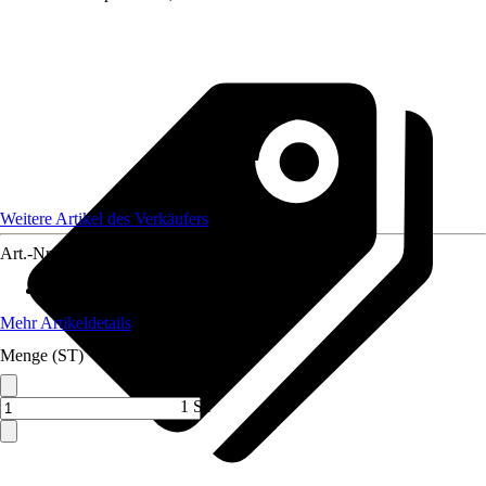
Weitere Artikel des Verkäufers
Art.-Nr.
12683578
Trockenlänge
:
1,76 m
Mehr Artikeldetails
Menge (ST)
1 ST