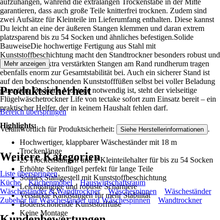
aufzuhängen, während die extralangen Trockenstäbe in der Mitte
garantieren, dass auch große Teile knitterfrei trocknen. Zudem sind
zwei Aufsätze für Kleinteile im Lieferumfang enthalten. Diese kannst
Du leicht an eine der äußeren Stangen klemmen und daran extrem
platzsparend bis zu 54 Socken und ähnliches befestigen.Solide
BauweiseDie hochwertige Fertigung aus Stahl mit
Kunststoffbeschichtung macht den Standtrockner besonders robust und
belastbar. Die extra verstärkten Stangen am Rand rundherum tragen
Mehr anzeigen
ebenfalls enorm zur Gesamtstabilität bei. Auch ein sicherer Stand ist
auf den bodenschonenden Kunststofffüßen selbst bei voller Beladung
Produktsicherheit
garantiert. Da keine Montage notwendig ist, steht der vielseitige
Flügelwäschetrockner Life von tectake sofort zum Einsatz bereit – ein
praktischer Helfer, der in keinem Haushalt fehlen darf.
Bereich überspringen
Highlights:
Verantwortlich für Produktsicherheit:
.
Siehe Herstellerinformationen
Hochwertiger, klappbarer Wäscheständer mit 18 m
Trockenlänge
Weitere Kategorien
25 Trockenstangen und 2 Kleinteilehalter für bis zu 54 Socken
Erhöhte Seitenflügel perfekt für lange Teile
Liste überspringen
Solides Stahlgestell mit Kunststoffbeschichtung
Küche
Küchenmöbel
Hauswirtschaftsraum
Leichtgängige und robuste Scharniere
Wäscheständer & Wandtrockner
Wäschespinnen
Wäscheständer
Verstärkte Randstangen für mehr Stabilität
Zubehör für Wäscheständer und Wäschespinnen
Wandtrockner
Bodenschonende Kunststofffüße
Keine Montage
Kundenbewertungen