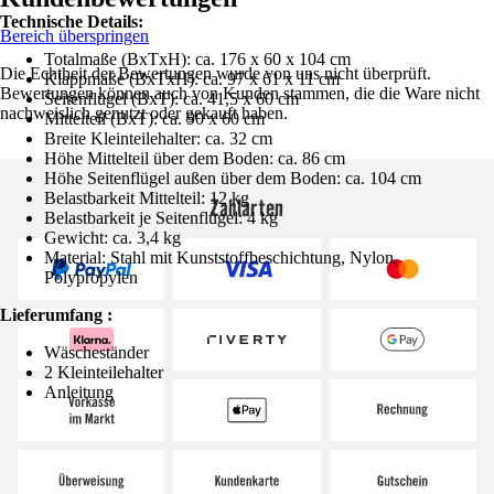
Technische Details:
Bereich überspringen
Totalmaße (BxTxH): ca. 176 x 60 x 104 cm
Die Echtheit der Bewertungen wurde von uns nicht überprüft.
Klappmaße (BxTxH): ca. 97 x 61 x 11 cm
Bewertungen können auch von Kunden stammen, die die Ware nicht
Seitenflügel (BxT): ca. 41,5 x 60 cm
nachweislich genutzt oder gekauft haben.
Mittelteil (BxT): ca. 90 x 60 cm
Breite Kleinteilehalter: ca. 32 cm
Höhe Mittelteil über dem Boden: ca. 86 cm
Höhe Seitenflügel außen über dem Boden: ca. 104 cm
Belastbarkeit Mittelteil: 12 kg
Zahlarten
Belastbarkeit je Seitenflügel: 4 kg
Gewicht: ca. 3,4 kg
Material: Stahl mit Kunststoffbeschichtung, Nylon,
Polypropylen
Lieferumfang :
Wäscheständer
2 Kleinteilehalter
Anleitung