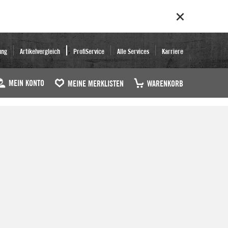
ung
Artikelvergleich
ProfiService
Alle Services
Karriere
MEIN KONTO
MEINE MERKLISTEN
WARENKORB