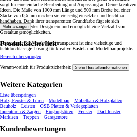
sorgt für eine einfache Bearbeitung und Anpassung an Deine kreativen
Ideen. Die Maße von 1000 mm Länge und 500 mm Breite bei einer
Stärke von 0,6 mm machen sie vielseitig einsetzbar und leicht zu
handhaben. Dank ihrer transparenten Grundfarbe fügt sie sich
harmonisch in jedes Design ein und ermöglicht eine Vielzahl von
Mehr anzeigen
Gestaltungsmöglichkeiten.
Produktsicherheit
Festgezurrt: Die Vivak Platte transparent ist eine vielseitige und
lichtdurchlässige Lösung für kreative Bastel- und Modellbauprojekte.
Bereich überspringen
Verantwortlich für Produktsicherheit:
.
Siehe Herstellerinformationen
Weitere Kategorien
Liste überspringen
Holz, Fenster & Türen
Modellbau
Möbelbau & Holzplatten
Bauholz
Leisten
OSB Platten & Verlegeplatten
Innentüren & Zargen
Eingangstüren
Fenster
Dachfenster
Markisen
Treppen
Garagentore
Kundenbewertungen