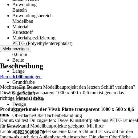
Anwendung
Basteln
Anwendungsbereich
Modellbau
Material
Kunststoff
Materialspezifizierung
PETG (Polyethylenterephtalat)
Stärke
Mehr anzeigen
0,6 mm
Breite
Beschreibung
500 mm
Länge
Bereich überspringen
1.000 mm
Grundfarbe
Möchtest Du Deinem Modellbauprojekt den letzten Schliff verleihen?
Transparent
Die Vivak Platte transparent 1000 x 500 x 0,6 mm ist genau das
Eigenschaft
richtige Material dafür.
Lichtdurchlässig
Design
Produktmerkmale der Vivak Platte transparent 1000 x 500 x 0,6
Glatt
mm
Oberfläche/Oberflächenbehandlung
Darum solltest Du zugreifen: Diese Kunststoffplatte aus PETG ist ideal
-
für Bastel- und Modellbauprojekte geeignet. Mit ihrer
EAN
Lichtdurchlässigkeit bietet sie eine klare Sicht und ist sowohl für den
4012230103976
Innen- als auch den Außenbereich einsetzbar. Die glatte Oberfläche