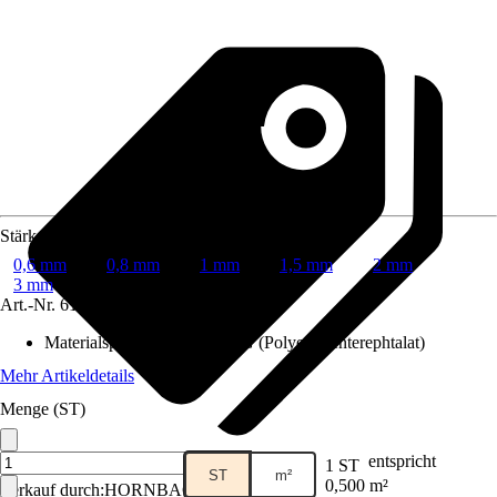
Stärke
0,6 mm
0,8 mm
1 mm
1,5 mm
2 mm
3 mm
Art.-Nr.
6179132
Materialspezifizierung
:
PETG (Polyethylenterephtalat)
Mehr Artikeldetails
Menge (ST)
entspricht
1 ST
ST
m²
0,500 m²
Verkauf durch:
HORNBACH