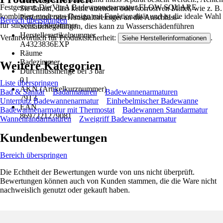
Festgezurrt: Die VitrA Badewannenarmatur FLOW SQUARE
Sie darauf, dass keine ätzenden oder korrosiven Mittel, wie z. B.
kombiniert modernes Design mit Funktionalität und ist die ideale Wahl
Putzmittel oderHaushaltsreiniger an die Anschluss-
Bereich überspringen
für stilvolle Badezimmer.
Schläuchegelangen, dies kann zu Wasserschädenführen
Herstellerartikelnummer
Verantwortlich für Produktsicherheit:
.
Siehe Herstellerinformationen
A4323836EXP
Räume
Badezimmer
Weitere Kategorien
Durchflussmenge bei 3 bar
0 l
Liste überspringen
AKN (Artikelkurznummer)
Bad & Sanitär
Badarmaturen
Badewannenarmaturen
79T3
Unterputz Badewannenarmatur
Einhebelmischer Badewanne
EAN
Badewannenarmatur mit Thermostat
Badewannen Standarmatur
8697221279081
Wannenrandarmaturen
Zweigriff Badewannenarmatur
Kundenbewertungen
Bereich überspringen
Die Echtheit der Bewertungen wurde von uns nicht überprüft.
Bewertungen können auch von Kunden stammen, die die Ware nicht
nachweislich genutzt oder gekauft haben.