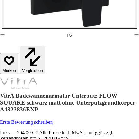
1
/
2
Vergleichen
VitrA Badewannenarmatur Unterputz FLOW
SQUARE schwarz matt ohne Unterputzgrundkörper
A4323836EXP
Erste Bewertung schreiben
Preis — 204,00 € * Alle Preise inkl. MwSt. und ggf. zzgl.
Versandkosten pro ST
204,00 €
*
/
ST