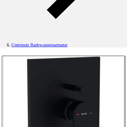
Unterputz Badewannenarmatur