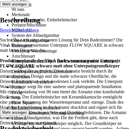
Ausladung
Mehr anzeigen
90 mm
Merkmale
Beschreibung
Keramikkartusche, Einhebelmischer
Perlator/Mischdüse
Bereich überspringen
M24x1 AG
System der Ablaufgarnitur
Suchst Du nach einer eleganten Lösung für Dein Badezimmer? Die
Ohne Ablaufgarnitur
VitrA Badewannenarmatur Unterputz FLOW SQUARE in schwarz
Montageart
matt bietet Dir genau das.
Unterputz Wandmontage
Anschlussart
Produktmerkmale der VitrA Badewannenarmatur Unterputz
Unterputz-Einbaukörper (im Lieferumfang nicht enthalten)
FLOW SQUARE schwarz matt ohne Unterputzgrundkörper
Geeignet für
Darum solltest Du zugreifen: Diese Armatur besticht durch ihr
Druckspeicher, Durchlauferhitzer
minimalistisches Design und die matte schwarze Oberfläche, die
Anschluss
Deinem Badezimmer einen modernen Look verleiht. Die Unterputz
Hochdruck - druckfest
Wandmontage sorgt für eine saubere und platzsparende Installation.
Form
Mit einer Ausladung von 90 mm bietet die Armatur eine komfortable
Eckig
Bedienung. Der Einhebelmischer mit Keramikkartusche ermöglicht
Serie
eine präzise Steuerung der Wassertemperatur und -menge. Dank des
Flow Square
Hochdruckanschlusses ist die Armatur druckfest und eignet sich für
Im Lieferumfang enthalten
den Einsatz mit Druckspeichern und Durchlauferhitzern. Die Armatur
Mehr anzeigen
Badewannenarmatur, Montageanleitung
kommt ohne Ablaufgarnitur, was Dir die Freiheit gibt, diese nach
Hinweis
Deinen Wünschen zu ergänzen.
Montage nur mit Grundkörper möglich. Der Grundkörper ist
Produktsicherheit
unbedingt erforderlich und muss separat bestellt werden., Achten