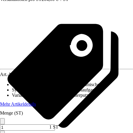
Art.-Nr.
12551112
Merkmale
:
Keramikkartusche, Einhebelmischer
System der Ablaufgarnitur
:
Ohne Ablaufgarnitur
Variante
:
Badewannenarmatur Unterputz
Mehr Artikeldetails
Menge (ST)
1 ST