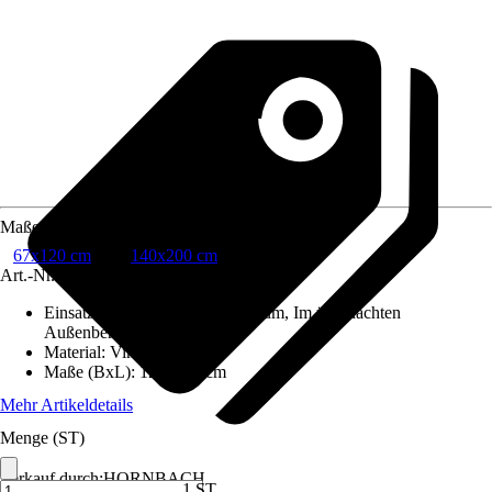
Maße
67x120 cm
140x200 cm
Art.-Nr.
10274927
Einsatzbereich
:
Innen, Feuchtraum, Im überdachten
Außenbereich
Material
:
Vinyl
Maße (BxL)
:
120 x 67 cm
Mehr Artikeldetails
Menge (ST)
Verkauf durch:
HORNBACH
1 ST