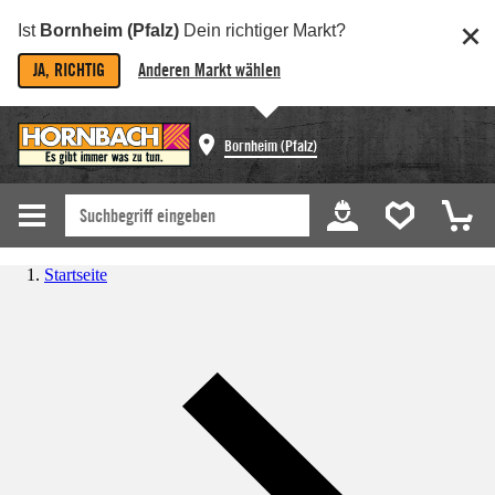
Ist
Bornheim (Pfalz)
Dein richtiger Markt?
JA, RICHTIG
Anderen Markt wählen
Bornheim (Pfalz)
Startseite