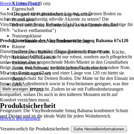
Bereich überspringen
XL (bis 75x120 cm)
Eigenschaft
Suchst Du nach einer praktischen Lösung, um Deinen Boden zu
Geeignet für Fußbodenheizung, Waschbar
schützen und gleichzeitig stilvolle Akzente zu setzen? Die
Brandklasse
Vinylbodenmatte Smuq Bahama 67x120 cm ist genau das Richtige für
Bfl-s1 (erfüllt die Anforderungen an das Brandverhalten
Dich.
"schwer entflammbar")
Nutzungsklasse
Produktmerkmale der Vinylbodenmatte Smuq Bahama 67x120
22 - Wohnbereiche mit mittlerer Nutzung
cm
Räume
Darum solltest Du zugreifen: Diese Bodenschutzmatte aus
Badezimmer, Balkon, Eingangsbereich, Flur / Diele, Küche,
Polyvinylchlorid (PVC) ist nicht nur robust, sondern auch pflegeleicht
Terrasse, Wohnbereich
und waschbar. Das ansprechende Motiv/Muster in den Grundfarben
Einsatzbereich
Beige, Grün und Schwarz verleiht jedem Raum eine besondere Note.
Innen, Feuchtraum, Im überdachten Außenbereich
Mit einer Breite von 67 cm und einer Länge von 120 cm bietet sie
Anwendungsbereich
ausreichend Schutz für Deinen Boden. Die Matte ist für den Einsatz im
Boden
Innen- und Außenbereich sowie in Feuchträumen geeignet, was ihre
EAN
Vielseitigkeit unterstreicht. Zudem ist sie mit Fußbodenheizungen
Mehr anzeigen
8718754877282
kompatibel, sodass Du auch in den kälteren Monaten nicht auf
Komfort verzichten musst.
Produktsicherheit
Festgezurrt: Die Vinylbodenmatte Smuq Bahama kombiniert Schutz
und Design und ist die ideale Wahl für jeden Wohnbereich.
Bereich überspringen
Verantwortlich für Produktsicherheit:
.
Siehe Herstellerinformationen