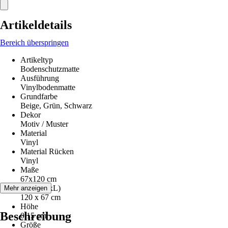
Artikeldetails
Bereich überspringen
Artikeltyp
Bodenschutzmatte
Ausführung
Vinylbodenmatte
Grundfarbe
Beige, Grün, Schwarz
Dekor
Motiv / Muster
Material
Vinyl
Material Rücken
Vinyl
Maße
67x120 cm
Maße (BxL)
Mehr anzeigen
120 x 67 cm
Höhe
Beschreibung
0,15 cm
Größe