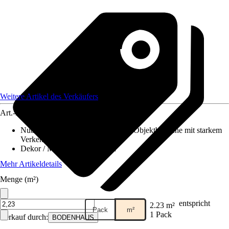
Weitere Artikel des Verkäufers
Art.-Nr.
12465851
Nutzungsklasse
:
33 - Gewerbliche/Objektbereiche mit starkem
Verkehr
Dekor / Muster
:
Schiffsboden
Mehr Artikeldetails
Menge (m²)
entspricht
2.23 m²
Pack
m²
1 Pack
Verkauf durch:
BODENHAUS