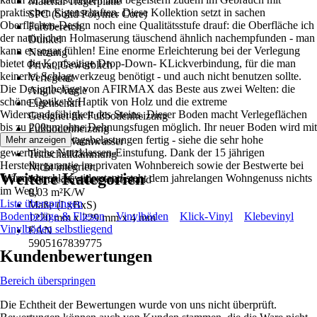
Material Trägerplatte
praktischen Eigenschaften. Diese Kollektion setzt in sachen
SPC (Solid Polymer Core)
Oberflächen-Design noch eine Qualitätsstufe drauf: die Oberfläche ich
Farbbereich
der natürlichen Holmaserung täuschend ähnlich nachempfunden - man
Dunkel
kann es sogar fühlen! Eine enorme Erleichterung bei der Verlegung
Nutzung
bietet die Kopfseitige Drop-Down- KLickverbindung, für die man
Privat, Gewerblich
keinerlei Schlagwerkzeug benötigt - und auch nicht benutzen sollte.
Verlegeart
Die Designbeläge von AFIRMAX das Beste aus zwei Welten: die
Angle-Angle
schöne Optiks & Haptik von Holz und die extreme
Eigenschaft
Widerstandsfähigkeit des Steins. Dieser Boden macht Verlegeflächen
Geeignet für Fußbodenheizung
bis zu 200qm ohne Dehnungsfugen möglich. Ihr neuer Boden wird mit
Fußbodenheizung
nahezu allen Alltagsbelastungen fertig - siehe die sehr hohe
Mehr anzeigen
Elektro, Warmwasser
gewerbliche Nutzklassen-Einstufung. Dank der 15 jährigen
Trittschalldämmung
Herstellergarantie im privaten Wohnbereich sowie der Bestwerte bei
Nicht integriert
Weitere Kategorien
Wärmedurchlasswiderstand steht dem jahrelangen Wohngenuss nichts
Wärmedurchlasswiderstand
im Weg!
0,03 m²K/W
Liste überspringen
Maße (LxBxS)
Bodenbeläge & Fliesen
Vinylböden
Klick-Vinyl
Klebevinyl
1220 mm x 229 mm x 4 mm
Vinylböden selbstliegend
EAN
5905167839775
Kundenbewertungen
Bereich überspringen
Die Echtheit der Bewertungen wurde von uns nicht überprüft.