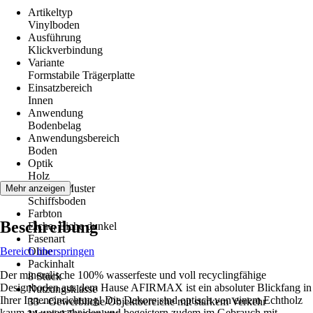
Artikeltyp
Vinylboden
Ausführung
Klickverbindung
Variante
Formstabile Trägerplatte
Einsatzbereich
Innen
Anwendung
Bodenbelag
Anwendungsbereich
Boden
Optik
Holz
Dekor / Muster
Mehr anzeigen
Schiffsboden
Farbton
Beschreibung
Eiche, Eiche dunkel
Fasenart
Bereich überspringen
Ohne
Packinhalt
Der mineralische 100% wasserfeste und voll recyclingfähige
8 Stück
Designboden aus dem Hause AFIRMAX ist ein absoluter Blickfang in
Nutzungsklasse
Ihrer Inneneinrichtung! Die Dekore sind optisch von einem Echtholz
33 - Gewerbliche/Objektbereiche mit starkem Verkehr
kaum zu unterscheiden und begeistern zudem im Gebrauch mit