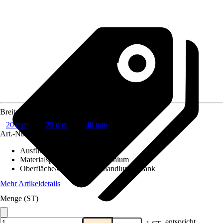
Breite
20 mm
25 mm
40 mm
Art.-Nr.
3375062
Ausführung
:
Vierkantrohr
Materialspezifizierung
:
Aluminium
Oberfläche/Oberflächenbehandlung
:
Blank
Mehr Artikeldetails
Menge (ST)
entspricht