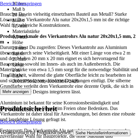
Bereich überspringen
20 mm
Maß b
Brauchst Du ein vielseitig einsetzbares Bauteil aus Metall? Starke
20 mm
Lösung. Das Vierkantrohr Alu natur 20x20x1,5 mm ist die richtige
Maß c
Wahl für zahlreiche Konstruktionen.
1,5 mm
Materialstärke
Produktmerkmale des Vierkantrohrs Alu natur 20x20x1,5 mm, 2
1,5 mm
m
Höhe
Darum solltest Du zugreifen: Dieses Vierkantrohr aus Aluminium
20 mm
überzeugt durch seine Vielseitigkeit. Mit einer Länge von etwa 2 m
Breite
und den Maßen 20 mm x 20 mm eignet es sich hervorragend für
20 mm
Bauprojekte sowohl im Innen- als auch im Außenbereich. Die
Länge
Materialstärke von etwa 1,5 mm sorgt für die notwendige Stabilität und
2 m
Tragfähigkeit, während die glatte Oberfläche leicht zu bearbeiten ist
EAN
und sich bestens in verschiedene Gestaltungen einfügt. Die silberne
2003375062008, 4004338472429
Grundfarbe verleiht dem Vierkantrohr eine dezente Optik, die sich in
unterschiedliche Designs integrieren lässt.
Mehr anzeigen
Aluminium ist bekannt für seine Korrosionsbeständigkeit und
Produktsicherheit
ermöglicht somit den Einsatz im Freien ohne Bedenken. Das
Vierkantrohr ist daher ideal für Anwendungen, bei denen eine robuste
und langlebige Lösung gefragt ist.
Bereich überspringen
Festgezurrt: Das Vierkantrohr Alu natur bietet eine konstante und
Verantwortlich für Produktsicherheit:
.
Siehe Herstellerinformationen
zuverlässige Wahl für Bauprojekte, die hohe Stabilität und