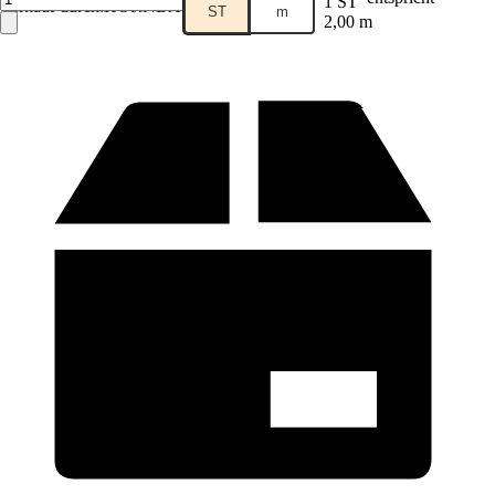
1 ST
Verkauf durch:
HORNBACH
ST
m
2,00 m