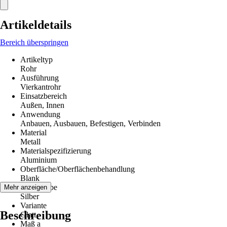
Artikeldetails
Bereich überspringen
Artikeltyp
Rohr
Ausführung
Vierkantrohr
Einsatzbereich
Außen, Innen
Anwendung
Anbauen, Ausbauen, Befestigen, Verbinden
Material
Metall
Materialspezifizierung
Aluminium
Oberfläche/Oberflächenbehandlung
Blank
Grundfarbe
Mehr anzeigen
Silber
Variante
Beschreibung
Glatt
Maß a