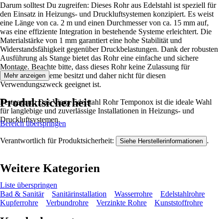
Darum solltest Du zugreifen: Dieses Rohr aus Edelstahl ist speziell für
den Einsatz in Heizungs- und Druckluftsystemen konzipiert. Es weist
eine Länge von ca. 2 m und einen Durchmesser von ca. 15 mm auf,
was eine effiziente Integration in bestehende Systeme erleichtert. Die
Materialstärke von 1 mm garantiert eine hohe Stabilität und
Widerstandsfähigkeit gegenüber Druckbelastungen. Dank der robusten
Ausführung als Stange bietet das Rohr eine einfache und sichere
Montage. Beachte bitte, dass dieses Rohr keine Zulassung für
Trinkwassersysteme besitzt und daher nicht für diesen
Mehr anzeigen
Verwendungszweck geeignet ist.
Produktsicherheit
Festgezurrt: Das Viega Edelstahl Rohr Temponox ist die ideale Wahl
für langlebige und zuverlässige Installationen in Heizungs- und
Druckluftsystemen.
Bereich überspringen
Verantwortlich für Produktsicherheit:
.
Siehe Herstellerinformationen
Weitere Kategorien
Liste überspringen
Bad & Sanitär
Sanitärinstallation
Wasserrohre
Edelstahlrohre
Kupferrohre
Verbundrohre
Verzinkte Rohre
Kunststoffrohre