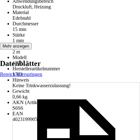
Anwendungsbereich
Druckluft, Heizung
Material
Edelstahl
Durchmesser
15 mm
Stärke
1 mm
Länge
Mehr anzeigen
2 m
Modell
Datenblätter
1703
Herstellerartikelnummer
Bereich überspringen
1703
Hinweis
Keine Trinkwasserzulassung!
Gewicht
0,66 kg
AKN (Artikelkurznummer)
S6S6
EAN
4023199905273