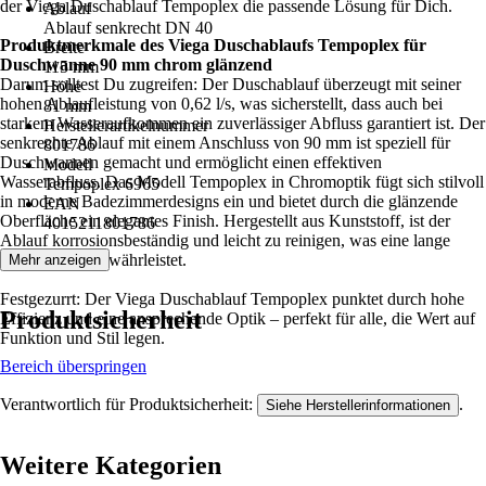
der Viega Duschablauf Tempoplex die passende Lösung für Dich.
Ablauf
Ablauf senkrecht DN 40
Produktmerkmale des Viega Duschablaufs Tempoplex für
Breite
Duschwanne 90 mm chrom glänzend
115 mm
Darum solltest Du zugreifen: Der Duschablauf überzeugt mit seiner
Höhe
hohen Ablaufleistung von 0,62 l/s, was sicherstellt, dass auch bei
81 mm
starkem Wasseraufkommen ein zuverlässiger Abfluss garantiert ist. Der
Herstellerartikelnummer
senkrechte Ablauf mit einem Anschluss von 90 mm ist speziell für
801786
Duschwannen gemacht und ermöglicht einen effektiven
Modell
Wasserabfluss. Das Modell Tempoplex in Chromoptik fügt sich stilvoll
Tempoplex 6965
in moderne Badezimmerdesigns ein und bietet durch die glänzende
EAN
Oberfläche ein elegantes Finish. Hergestellt aus Kunststoff, ist der
4015211801786
Ablauf korrosionsbeständig und leicht zu reinigen, was eine lange
Lebensdauer gewährleistet.
Mehr anzeigen
Festgezurrt: Der Viega Duschablauf Tempoplex punktet durch hohe
Produktsicherheit
Effizienz und eine ansprechende Optik – perfekt für alle, die Wert auf
Funktion und Stil legen.
Bereich überspringen
Verantwortlich für Produktsicherheit:
.
Siehe Herstellerinformationen
Weitere Kategorien