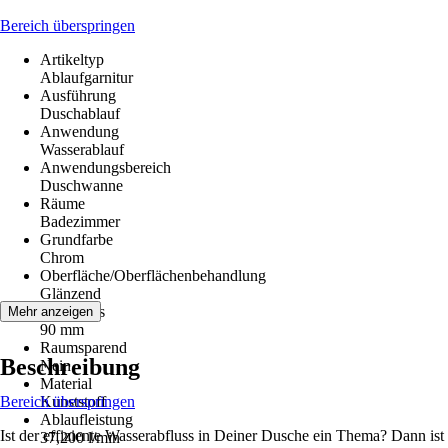
Bereich überspringen
Artikeltyp
Ablaufgarnitur
Ausführung
Duschablauf
Anwendung
Wasserablauf
Anwendungsbereich
Duschwanne
Räume
Badezimmer
Grundfarbe
Chrom
Oberfläche/Oberflächenbehandlung
Glänzend
Anschluss
Mehr anzeigen
90 mm
Raumsparend
Beschreibung
Nein
Material
Bereich überspringen
Kunststoff
Ablaufleistung
Ist der effiziente Wasserabfluss in Deiner Dusche ein Thema? Dann ist
37,200 l/min