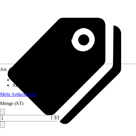
Art.-Nr.
12421889
Anwendungsbereich
:
Duschwanne
Anschluss
:
90 mm
Mehr Artikeldetails
Menge (ST)
1 ST