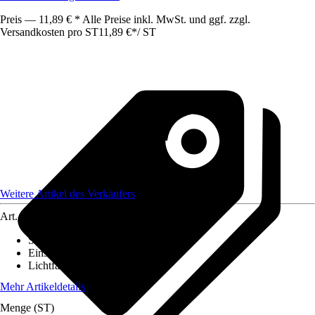
Preis — 11,89 € * Alle Preise inkl. MwSt. und ggf. zzgl.
Versandkosten pro ST
11,89 €
*
/
ST
Weitere Artikel des Verkäufers
Art.-Nr.
8662458
Stromversorgung
:
-
Einsatzbereich
:
Innen
Lichtfarbe
:
Warmweiß
Mehr Artikeldetails
Menge (ST)