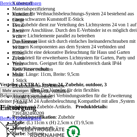
Bereich überspringen
Kunststoff
Materialspezifizierung
Verteiler für Weihnachtsbeleuchtungs-System 24 bestehend aus
Kunststoff
einem schwarzen Kunststoff E-Stück
Länge
Das Zubehör dient zur Verteilung des Lichtsystems 24 von 1 auf
16 cm
3 weitere Anschlüsse. Durch den E-Verbinder ist es möglich drei
Breite
weitere Lichtelemente parallel zu betreiben
3 cm
Das Element lässt sich durch einfaches Ineinanderschrauben mit
Durchmesser
weiteren Komponenten aus dem System 24 verbinden und
16 cm
ermöglicht eine dekorative Beleuchtung für Haus und Garten
Höhe
Zubehörteil für erweiterbares Lichtsystem für Garten, Party und
21 cm
Weihnachten. Geeignet für den Außenbereich dank IP44
Timer
Spritzwasserschutz
Kein Timer enthalten
Maße: Länge: 11cm, Breite: 9,5cm
Inhalt
1 Stück
Verteiler ,EXTRA', System 24, Zubehör, outdoor, 3
Elektroaltgerät-Rücknahme
Verbindungsstellen
Der Verteiler für dein flexibles
Mehr anzeigen
Keine Elektrogeräte enthalten
Beleuchtungssystem hat drei Verbindungsstellen für die Erweiterung
Anzahl Leuchtmittel
deiner SYSTEM 24 Außenbeleuchtung Kompatibel mit allen ,System
1 Stück
Entsorgung
24' Produkten und Zubehör-Artikeln.
Produktdetails:
EAN
7391482490209
Produktspezifikation
: Zubehör
Bereich überspringen
Maße
: (L) 11cm x (H) 2,5cm x (T) 9,5cm
Material
: Kunststoff
Farbe
: Schwarz