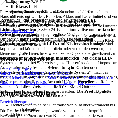
Spannung
: 24V DC
IP Klasse
: IP44
Anwendungsbereich
: Outdoor
Elektrogeräte, Batterien, Akkus und Leuchtmittel dürfen nicht im
Hausmüll entsorgt werden. Batterien, Akkus und Leuchtmittel sind vor
System 24 - das professionelle und erweiterbare LED-
der Entsorgung aus dem Gerät zu entnehmen, sofern dies
Lichterkettensystem für deine Ansprüche
Das
modulare
zerstörungsfrei möglich ist. Mehr Informationen findest Du bei unseren
Lichterkettensystem
,System 24'
ist eine
innovative
und
praktische
Entsorgungsservices
.
Beleuchtungsmethode
, die dir endlose Möglichkeiten bietet, deine
Wenn dieser Artikel von einem Marktplatz-Verkäufer angeboten wird,
Umgebung
ganzjährig
zu illuminieren. Die
vielfältigen
findest Du die Hinweise zur Rücknahme von Altgeräten durch Klick
Beleuchtungselemente
mit
LED- und Niedervolttechnologie
sind
auf den Verkäufernamen.
koppelbar und können einfach miteinander verbunden werden, um
kleine und große Bereiche sowie einzelne Objekte energieeffizient zu
beleuchten im
Weitere Kategorien
Außen- wie auch Innenbereich
. Mit diesem
LED-
System
kannst du beispielsweise ganze Häuserfassaden auf imposante
Art dekorieren. Ob festliche
Beleuchtung im Garten
oder
Liste überspringen
dekoratives Lichtdesign ganzer Gebäude
,System 24'
macht es
Garten
Gartendekoration
Lichterketten
möglich. Die
unkomplizierte Verbindungstechnologie
ermöglicht es,
LED Lichterketten Außen
Solar Lichterketten
Drahtlichterketten
die Elemente schnell und einfach mit Hilfe des
Verteilers
in Reihe zu
Cluster Lichterketten & Büschellichterketten
Party Lichterketten
schalten. Auf diese Weise kann die SYSTEM 24 Outdoor-
Beleuchtung unkompliziert erweitert werden.
Die Produktpalette
Kundenbewertungen
der Systemlichterketten umfasst u.a.:
Bereich überspringen
Lichterketten mit einer Lichtfarbe von bunt über warmweiß bis
hin zu kaltweiß
Die Echtheit der Bewertungen wurde von uns nicht überprüft.
Lichternetze
Bewertungen können auch von Kunden stammen, die die Ware nicht