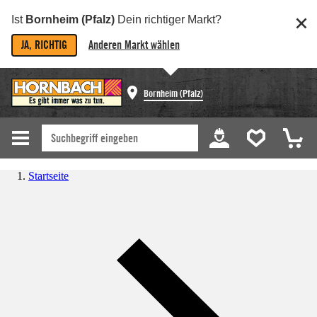
Ist
Bornheim (Pfalz)
Dein richtiger Markt?
JA, RICHTIG
Anderen Markt wählen
Bornheim (Pfalz)
Startseite