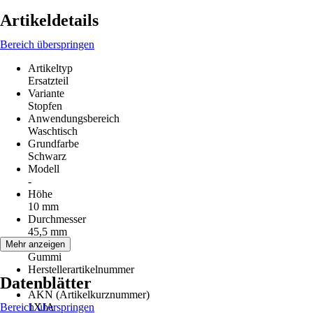
Artikeldetails
Bereich überspringen
Artikeltyp
Ersatzteil
Variante
Stopfen
Anwendungsbereich
Waschtisch
Grundfarbe
Schwarz
Modell
-
Höhe
10 mm
Durchmesser
45,5 mm
Material
Mehr anzeigen
Gummi
Herstellerartikelnummer
Datenblätter
-
AKN (Artikelkurznummer)
Bereich überspringen
1XJA