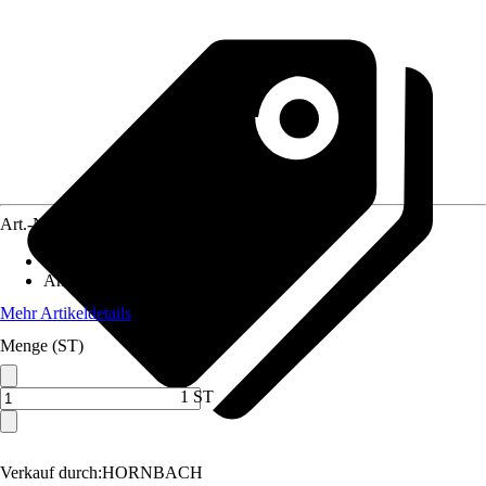
Art.-Nr.
12195404
Material
:
Gummi
Anwendungsbereich
:
Waschtisch
Mehr Artikeldetails
Menge (ST)
1 ST
Verkauf durch:
HORNBACH