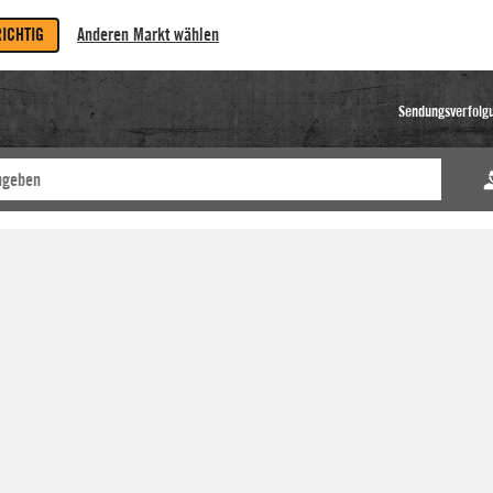
RICHTIG
Anderen Markt wählen
Sendungsverfolg