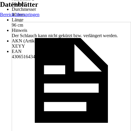
Datenblätter
50 mm
Durchmesser
Bereich überspringen
40 mm
Länge
96 cm
Hinweis
Der Schlauch kann nicht gekürzt bzw. verlängert werden.
AKN (Artikelkurznummer)
XEYY
EAN
4306516434992