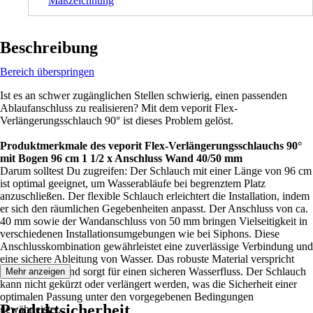
Maßzeichnung
Beschreibung
Bereich überspringen
Ist es an schwer zugänglichen Stellen schwierig, einen passenden
Ablaufanschluss zu realisieren? Mit dem veporit Flex-
Verlängerungsschlauch 90° ist dieses Problem gelöst.
Produktmerkmale des veporit Flex-Verlängerungsschlauchs 90°
mit Bogen 96 cm 1 1/2 x Anschluss Wand 40/50 mm
Darum solltest Du zugreifen: Der Schlauch mit einer Länge von 96 cm
ist optimal geeignet, um Wasserabläufe bei begrenztem Platz
anzuschließen. Der flexible Schlauch erleichtert die Installation, indem
er sich den räumlichen Gegebenheiten anpasst. Der Anschluss von ca.
40 mm sowie der Wandanschluss von 50 mm bringen Vielseitigkeit in
verschiedenen Installationsumgebungen wie bei Siphons. Diese
Anschlusskombination gewährleistet eine zuverlässige Verbindung und
eine sichere Ableitung von Wasser. Das robuste Material verspricht
Langlebigkeit und sorgt für einen sicheren Wasserfluss. Der Schlauch
Mehr anzeigen
kann nicht gekürzt oder verlängert werden, was die Sicherheit einer
optimalen Passung unter den vorgegebenen Bedingungen
Produktsicherheit
gewährleistet.