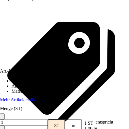
Art.-Nr.
12198340
Länge
:
96 cm
Anwendungsbereich
:
Siphon
Material
:
PE
Mehr Artikeldetails
Menge (ST)
entspricht
1 ST
ST
m
1,00 m