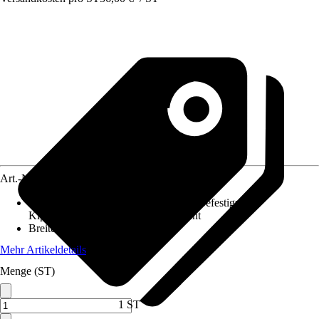
Art.-Nr.
12429819
Funktionen
:
2-Mengentechnik, Click-Befestigung,
Kippmechanismus für Einwurfschacht
Breite
:
247 mm
Mehr Artikeldetails
Menge (ST)
1 ST