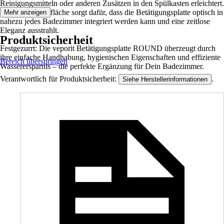
Reinigungsmitteln oder anderen Zusätzen in den Spülkasten erleichtert.
Die weiße Oberfläche sorgt dafür, dass die Betätigungsplatte optisch in
Mehr anzeigen
nahezu jedes Badezimmer integriert werden kann und eine zeitlose
Eleganz ausstrahlt.
Produktsicherheit
Festgezurrt: Die veporit Betätigungsplatte ROUND überzeugt durch
ihre einfache Handhabung, hygienischen Eigenschaften und effiziente
Bereich überspringen
Wasserersparnis – die perfekte Ergänzung für Dein Badezimmer.
Verantwortlich für Produktsicherheit:
.
Siehe Herstellerinformationen