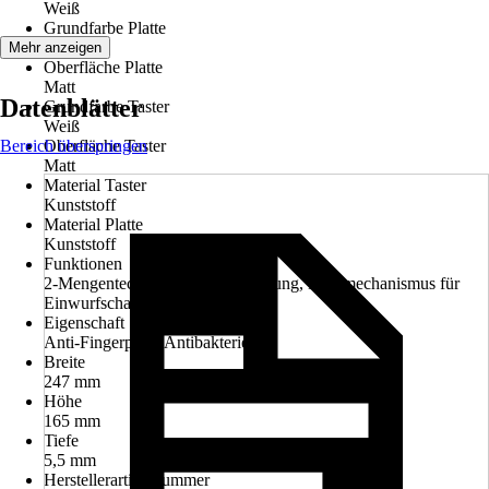
Weiß
Grundfarbe Platte
Weiß
Mehr anzeigen
Oberfläche Platte
Matt
Datenblätter
Grundfarbe Taster
Weiß
Bereich überspringen
Oberfläche Taster
Matt
Material Taster
Kunststoff
Material Platte
Kunststoff
Funktionen
2-Mengentechnik, Click-Befestigung, Kippmechanismus für
Einwurfschacht
Eigenschaft
Anti-Fingerprint, Antibakteriell
Breite
247 mm
Höhe
165 mm
Tiefe
5,5 mm
Herstellerartikelnummer