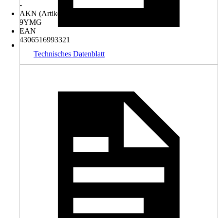
-
AKN (Artikelkurznummer)
9YMG
EAN
4306516993321
Technisches Datenblatt