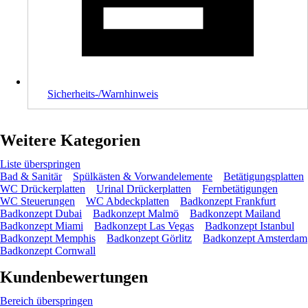
Sicherheits-/Warnhinweis
Weitere Kategorien
Liste überspringen
Bad & Sanitär
Spülkästen & Vorwandelemente
Betätigungsplatten
WC Drückerplatten
Urinal Drückerplatten
Fernbetätigungen
WC Steuerungen
WC Abdeckplatten
Badkonzept Frankfurt
Badkonzept Dubai
Badkonzept Malmö
Badkonzept Mailand
Badkonzept Miami
Badkonzept Las Vegas
Badkonzept Istanbul
Badkonzept Memphis
Badkonzept Görlitz
Badkonzept Amsterdam
Badkonzept Cornwall
Kundenbewertungen
Bereich überspringen