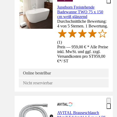
Jungborn Freistehende
Badewanne TWO 75 x 150
cm weiß glänzend
Durchschnittliche Bewertung:
4 von 5 Sternen. 1 Bewertung.
(
1
)
Preis — 959,00 € * Alle Preise
inkl. MwSt. und ggf. zzgl.
Versandkosten pro ST
959,00
€
*
/
ST
Online bestellbar
Nicht reservierbar
AVITAL Brauseschlauch