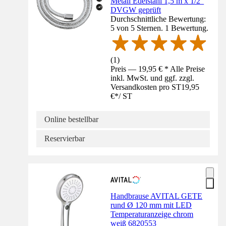
Metall Edelstahl 1,5 m x 1/2"
DVGW geprüft
Durchschnittliche Bewertung:
5 von 5 Sternen. 1 Bewertung.
(
1
)
Preis — 19,95 € * Alle Preise
inkl. MwSt. und ggf. zzgl.
Versandkosten pro ST
19,95
€
*
/
ST
Online bestellbar
Reservierbar
Handbrause AVITAL GETE
rund Ø 120 mm mit LED
Temperaturanzeige chrom
weiß 6820553