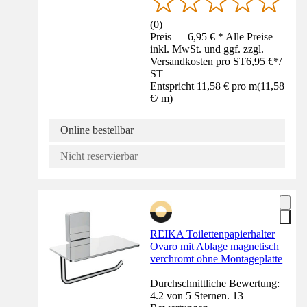
(
0
)
Preis — 6,95 € * Alle Preise
inkl. MwSt. und ggf. zzgl.
Versandkosten pro ST
6,95 €
*
/
ST
Entspricht 11,58 € pro m
(
11,58
€
/
m
)
Online bestellbar
Nicht reservierbar
REIKA Toilettenpapierhalter
Ovaro mit Ablage magnetisch
verchromt ohne Montageplatte
Durchschnittliche Bewertung:
4.2 von 5 Sternen. 13