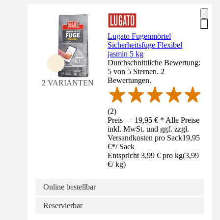
Lugato Fugenmörtel
Sicherheitsfuge Flexibel
jasmin 5 kg
Durchschnittliche Bewertung:
5 von 5 Sternen. 2
Bewertungen.
2 VARIANTEN
(
2
)
Preis — 19,95 € * Alle Preise
inkl. MwSt. und ggf. zzgl.
Versandkosten pro Sack
19,95
€
*
/
Sack
Entspricht 3,99 € pro kg
(
3,99
€
/
kg
)
Online bestellbar
Reservierbar