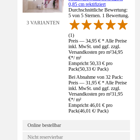
0,85 cm rektifiziert
Durchschnittliche Bewertung:
5 von 5 Sternen. 1 Bewertung.
3 VARIANTEN
(
1
)
Preis — 34,95 € * Alle Preise
inkl. MwSt. und ggf. zzgl.
Versandkosten pro m²
34,95
€
*
/
m²
Entspricht 50,33 € pro
Pack
(
50,33 €
/
Pack
)
Bei Abnahme von 32 Pack:
Preis — 31,95 € * Alle Preise
inkl. MwSt. und ggf. zzgl.
Versandkosten pro m²
31,95
€
*
/
m²
Entspricht 46,01 € pro
Pack
(
46,01 €
/
Pack
)
Online bestellbar
Nicht reservierbar