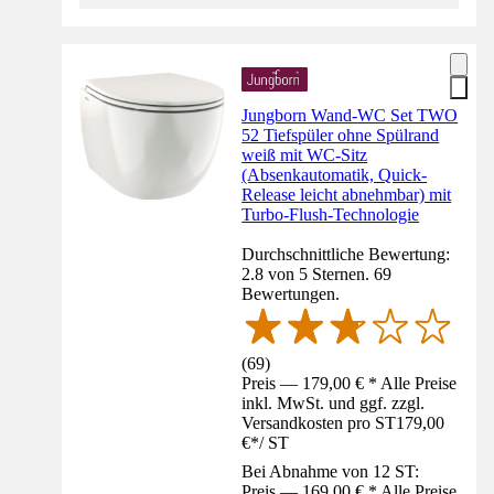
Jungborn Wand-WC Set TWO
52 Tiefspüler ohne Spülrand
weiß mit WC-Sitz
(Absenkautomatik, Quick-
Release leicht abnehmbar) mit
Turbo-Flush-Technologie
Durchschnittliche Bewertung:
2.8 von 5 Sternen. 69
Bewertungen.
(
69
)
Preis — 179,00 € * Alle Preise
inkl. MwSt. und ggf. zzgl.
Versandkosten pro ST
179,00
€
*
/
ST
Bei Abnahme von 12 ST:
Preis — 169,00 € * Alle Preise