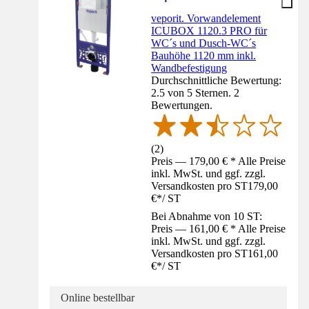
veporit. Vorwandelement
ICUBOX 1120.3 PRO für
WC´s und Dusch-WC´s
Bauhöhe 1120 mm inkl.
Wandbefestigung
Durchschnittliche Bewertung:
2.5 von 5 Sternen. 2
Bewertungen.
(
2
)
Preis — 179,00 € * Alle Preise
inkl. MwSt. und ggf. zzgl.
Versandkosten pro ST
179,00
€
*
/
ST
Bei Abnahme von 10 ST:
Preis — 161,00 € * Alle Preise
inkl. MwSt. und ggf. zzgl.
Versandkosten pro ST
161,00
€
*
/
ST
Online bestellbar