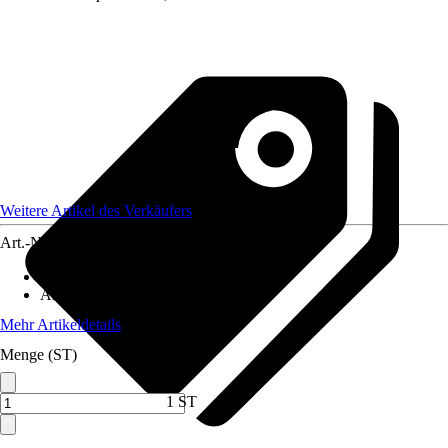
Weitere Artikel des Verkäufers
Art.-Nr.
12589822
Artikeltyp
:
Erweiterungsset
Anwendungsbereich
:
Gewächshaus
Mehr Artikeldetails
Menge (ST)
1 ST