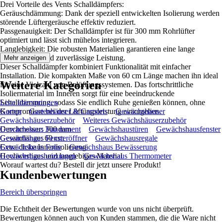
Drei Vorteile des Vents Schalldämpfers:
Geräuschdämmung: Dank der speziell entwickelten Isolierung werden
störende Lüftergeräusche effektiv reduziert.
Passgenauigkeit: Der Schalldämpfer ist für 300 mm Rohrlüfter
optimiert und lässt sich mühelos integrieren.
Langlebigkeit: Die robusten Materialien garantieren eine lange
Lebensdauer und zuverlässige Leistung.
Mehr anzeigen
Dieser Schalldämpfer kombiniert Funktionalität mit einfacher
Installation. Die kompakten Maße von 60 cm Länge machen ihn ideal
Weitere Kategorien
für eine Vielzahl von Belüftungssystemen. Das fortschrittliche
Isoliermaterial im Inneren sorgt für eine beeindruckende
Schalldämmung, sodass Sie endlich Ruhe genießen können, ohne
Liste überspringen
Kompromisse bei der Lüftungsleistung einzugehen.
Garten
Gartenhäuser & Carports
Gewächshäuser
Gewächshäuserzubehör
Weiteres Gewächshäuserzubehör
Durchmesser: 300 mm
Gewächshaus Fundament
Gewächshaustüren
Gewächshausfenster
Gesamtlänge: 60 cm
Gewächshaus Fensteröffner
Gewächshausregale
Extra dicke Innenisolierung
Gewächshaus Folie
Gewächshaus Bewässerung
Hochwertiges und langlebiges Material
Gewächshausheizungen
Gewächshaus Thermometer
Worauf wartest du? Bestell dir jetzt unsere Produkt!
Kundenbewertungen
Bereich überspringen
Die Echtheit der Bewertungen wurde von uns nicht überprüft.
Bewertungen können auch von Kunden stammen, die die Ware nicht