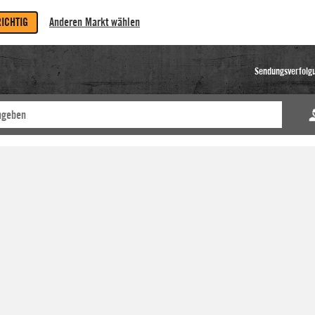
RICHTIG
Anderen Markt wählen
Sendungsverfolg