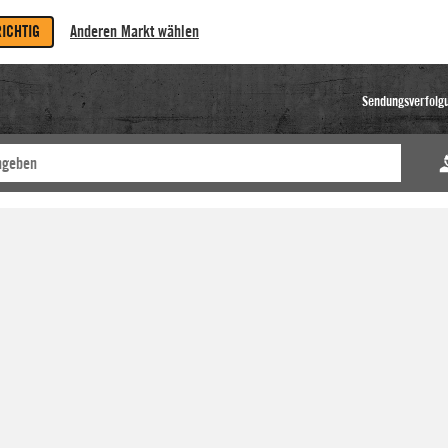
RICHTIG
Anderen Markt wählen
Sendungsverfolg