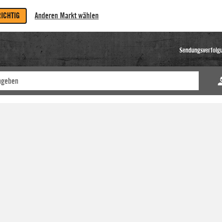
RICHTIG
Anderen Markt wählen
Sendungsverfolg