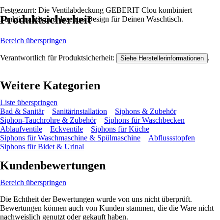
Festgezurrt: Die Ventilabdeckung GEBERIT Clou kombiniert
Produktsicherheit
Funktionalität und dezentes Design für Deinen Waschtisch.
Bereich überspringen
Verantwortlich für Produktsicherheit:
.
Siehe Herstellerinformationen
Weitere Kategorien
Liste überspringen
Bad & Sanitär
Sanitärinstallation
Siphons & Zubehör
Siphon-Tauchrohre & Zubehör
Siphons für Waschbecken
Ablaufventile
Eckventile
Siphons für Küche
Siphons für Waschmaschine & Spülmaschine
Abflussstopfen
Siphons für Bidet & Urinal
Kundenbewertungen
Bereich überspringen
Die Echtheit der Bewertungen wurde von uns nicht überprüft.
Bewertungen können auch von Kunden stammen, die die Ware nicht
nachweislich genutzt oder gekauft haben.