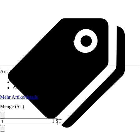
Art.-Nr.
10729965
Material
:
Kunststoff
Anwendungsbereich
:
Waschtisch
Mehr Artikeldetails
Menge (ST)
1 ST