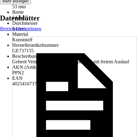
Höhe
Mehr anzeigen
53 mm
Breite
Datenblätter
64 mm
Durchmesser
Bereich überspringen
64 mm
Material
Kunststoff
Herstellerartikelnummer
GE737155
Beschreibung
Geberit Ventilabdeckung für Ablaufventil mit freiem Auslauf
AKN (Artikelkurznummer)
PPN2
EAN
4025416737155