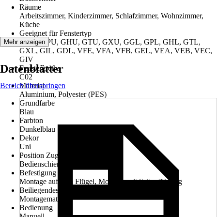
Räume
Arbeitszimmer, Kinderzimmer, Schlafzimmer, Wohnzimmer,
Küche
Geeignet für Fenstertyp
GGU, GPU, GHU, GTU, GXU, GGL, GPL, GHL, GTL,
Mehr anzeigen
GXL, GIL, GDL, VFE, VFA, VFB, GEL, VEA, VEB, VEC,
GIV
Datenblätter
Fenstergröße
C02
Bereich überspringen
Material
Aluminium, Polyester (PES)
Grundfarbe
Blau
Farbton
Dunkelblau
Dekor
Uni
Position Zugvorrichtung
Bedienschiene
Befestigung
Montage auf dem Flügel, Montage mit Seitenführung
Beiliegendes Zubehör
Montagematerial
Bedienung
Manuell