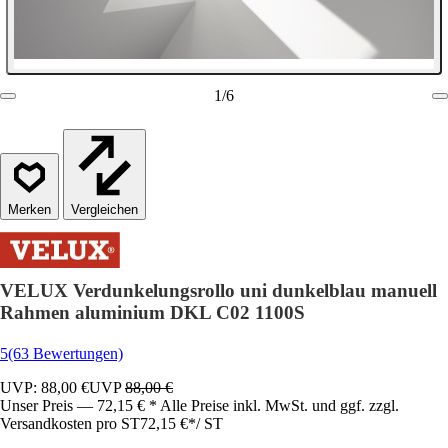
1
/
6
Vergleichen
VELUX Verdunkelungsrollo uni dunkelblau manuell
Rahmen aluminium DKL C02 1100S
5
(63 Bewertungen)
UVP: 88,00 €
UVP
88,00 €
Unser Preis — 72,15 € * Alle Preise inkl. MwSt. und ggf. zzgl.
Versandkosten pro ST
72,15 €
*
/
ST