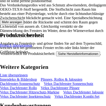
und ist somit perfekt positionierbar.
Das Verdunkelungsrollos wird aus Schmutz abweisendem, dreilagigem
OEKO-TEX®-Stoff hergestellt. Die Stoffschicht zum Raum hin
besteht aus einer Polyesterlage, welche durch eine lichtundurchlässige
Zwischenschicht blickdicht gemacht wird. Eine Spezialbeschichtung
aus Aluminium bildet die Rückseite und schirmt den Raum gegen
Mehr anzeigen
Lichteinfall von aussen ab. Gleichzeitig verstärkt sie die
Dämmwirkung des Fensters im Winter, denn der Wärmeverlust durch
Produktsicherheit
das Fenster wird verringert.
Angaben zu Fenstertyp- und grösse finden Sie auf dem Typenschild,
Bereich überspringen
welches sich bei geöffnetem Fenster rechts oder links hinter der
Griffleiste befindet.
Verantwortlich für Produktsicherheit:
.
Siehe Herstellerinformationen
Weitere Kategorien
Liste überspringen
Innendeko & Bildershop
Plissees, Rollos & Jalousien
Dachfenster-Sonnenschutz
Velux Dachfenster Sonnenschutz
Velux Dachfenster Rollo
Velux Dachfenster Plissee
Velux Dachfenster Hitzeschutz-Markise
Velux Dachfenster Jalousie
Velux Dachfenster Insektenschutz
Velux Dachfenster Kombi-Set
Kundenbewertungen