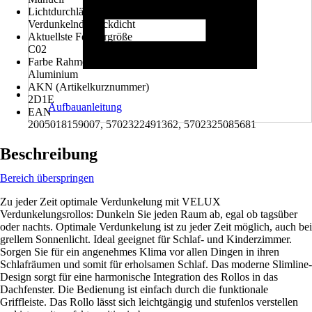
Lichtdurchlässigkeit
Verdunkelnd, Blickdicht
Aktuellste Fenstergröße
C02
Farbe Rahmen
Aluminium
AKN (Artikelkurznummer)
2D1E
Aufbauanleitung
EAN
2005018159007, 5702322491362, 5702325085681
Beschreibung
Bereich überspringen
Zu jeder Zeit optimale Verdunkelung mit VELUX
Verdunkelungsrollos: Dunkeln Sie jeden Raum ab, egal ob tagsüber
oder nachts. Optimale Verdunkelung ist zu jeder Zeit möglich, auch bei
grellem Sonnenlicht. Ideal geeignet für Schlaf- und Kinderzimmer.
Sorgen Sie für ein angenehmes Klima vor allen Dingen in ihren
Schlafräumen und somit für erholsamen Schlaf. Das moderne Slimline-
Design sorgt für eine harmonische Integration des Rollos in das
Dachfenster. Die Bedienung ist einfach durch die funktionale
Griffleiste. Das Rollo lässt sich leichtgängig und stufenlos verstellen