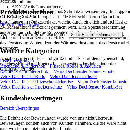
gefertigt.
Aluminium
AKN (Artikelkurznummer)
Produktsicherheit
Das Verdunkelungsrollos wird aus Schmutz abweisendem, dreilagigem
4X44
OEKO-TEX®-Stoff
hergestellt. Die Stoffschicht zum Raum hin
EAN
besteht aus einer Polyesterlage, welche durch eine lichtundurchlässige
5702320133974
Bereich überspringen
Zwischenschicht blickdicht gemacht wird. Eine Spezialbeschichtung
aus Aluminium bildet die Rückseite und schirmt den Raum gegen
Verantwortlich für Produktsicherheit:
.
Siehe Herstellerinformationen
Lichteinfall von außen ab. Gleichzeitig verstärkt sie die Dämmwirkung
des Fensters im Winter, denn der Wärmeverlust durch das Fenster wird
verringert.
Weitere Kategorien
Angaben zu Fenstertyp- und größe finden Sie auf dem Typenschild,
Liste überspringen
welches sich bei geöffnetem Fenster rechts oder links hinter der
Innendeko & Bildershop
Plissees, Rollos & Jalousien
Griffleiste befindet.
Dachfenster-Sonnenschutz
Velux Dachfenster Sonnenschutz
Velux Dachfenster Rollo
Velux Dachfenster Plissee
Velux Dachfenster Hitzeschutz-Markise
Velux Dachfenster Jalousie
Velux Dachfenster Insektenschutz
Velux Dachfenster Kombi-Set
Kundenbewertungen
Bereich überspringen
Die Echtheit der Bewertungen wurde von uns nicht überprüft.
Bewertungen können auch von Kunden stammen, die die Ware nicht
nachweislich genutzt oder gekauft haben.