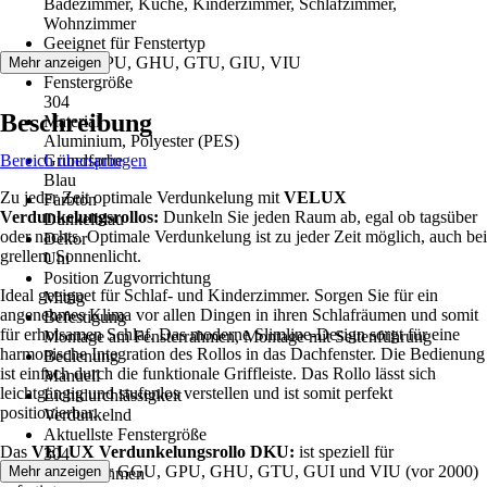
Badezimmer, Küche, Kinderzimmer, Schlafzimmer,
Wohnzimmer
Geeignet für Fenstertyp
GGU, GPU, GHU, GTU, GIU, VIU
Mehr anzeigen
Fenstergröße
304
Beschreibung
Material
Aluminium, Polyester (PES)
Bereich überspringen
Grundfarbe
Blau
Zu jeder Zeit optimale Verdunkelung mit
VELUX
Farbton
Verdunkelungsrollos:
Dunkeln Sie jeden Raum ab, egal ob tagsüber
Dunkelblau
oder nachts. Optimale Verdunkelung ist zu jeder Zeit möglich, auch bei
Dekor
grellem Sonnenlicht.
Uni
Position Zugvorrichtung
Ideal geeignet für Schlaf- und Kinderzimmer. Sorgen Sie für ein
Mittig
angenehmes Klima vor allen Dingen in ihren Schlafräumen und somit
Befestigung
für erholsamen Schlaf. Das moderne Slimline-Design sorgt für eine
Montage am Fensterrahmen, Montage mit Seitenführung
harmonische Integration des Rollos in das Dachfenster. Die Bedienung
Bedienung
ist einfach durch die funktionale Griffleiste. Das Rollo lässt sich
Manuell
leichtgängig und stufenlos verstellen und ist somit perfekt
Lichtdurchlässigkeit
positionierbar.
Verdunkelnd
Aktuellste Fenstergröße
Das
VELUX Verdunkelungsrollo DKU:
ist speziell für
304
Kunsstofffenster GGU, GPU, GHU, GTU, GUI und VIU (vor 2000)
Mehr anzeigen
Farbe Rahmen