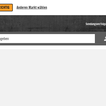
RICHTIG
Anderen Markt wählen
Sendungsverfolg