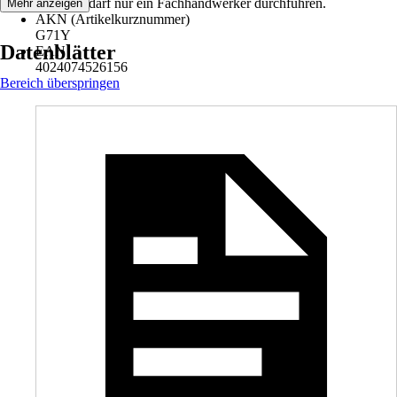
Produkts darf nur ein Fachhandwerker durchführen.
Mehr anzeigen
AKN (Artikelkurznummer)
G71Y
Datenblätter
EAN
4024074526156
Bereich überspringen