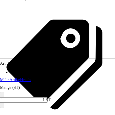
Art.-Nr.
12575432
Inhalt
:
1 Stück
Mehr Artikeldetails
Menge (ST)
1 ST