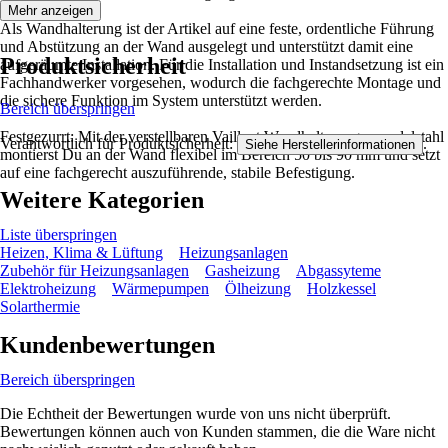
Mehr anzeigen
Als Wandhalterung ist der Artikel auf eine feste, ordentliche Führung
und Abstützung an der Wand ausgelegt und unterstützt damit eine
Produktsicherheit
aufgeräumte Installation. Für die Installation und Instandsetzung ist ein
Fachhandwerker vorgesehen, wodurch die fachgerechte Montage und
die sichere Funktion im System unterstützt werden.
Bereich überspringen
Festgezurrt: Mit der verstellbaren Vaillant Wandhalterung aus edelstahl
Verantwortlich für Produktsicherheit:
.
Siehe Herstellerinformationen
montierst Du an der Wand flexibel im Bereich 50 bis 90 mm und setzt
auf eine fachgerecht auszuführende, stabile Befestigung.
Weitere Kategorien
Liste überspringen
Heizen, Klima & Lüftung
Heizungsanlagen
Zubehör für Heizungsanlagen
Gasheizung
Abgassyteme
Elektroheizung
Wärmepumpen
Ölheizung
Holzkessel
Solarthermie
Kundenbewertungen
Bereich überspringen
Die Echtheit der Bewertungen wurde von uns nicht überprüft.
Bewertungen können auch von Kunden stammen, die die Ware nicht