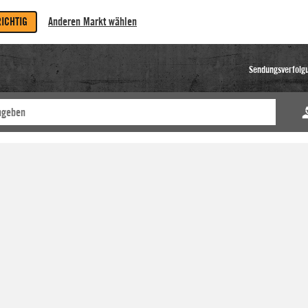
RICHTIG
Anderen Markt wählen
Sendungsverfolg