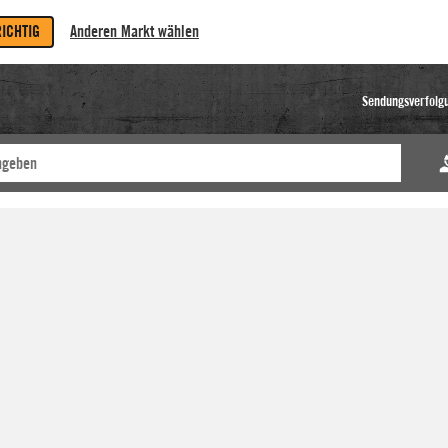
RICHTIG
Anderen Markt wählen
Sendungsverfolg