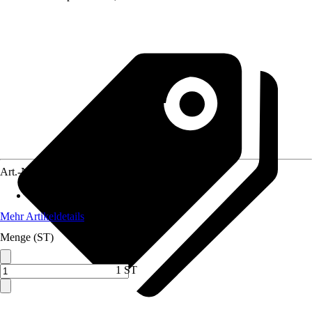
Art.-Nr.
12575255
Anwendungsbereich
:
Gasheizung
Mehr Artikeldetails
Menge (ST)
1 ST