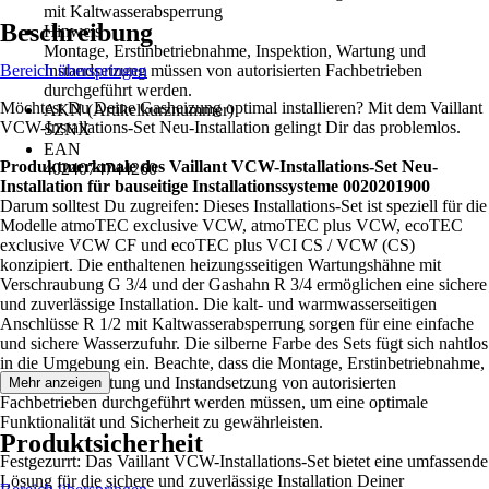
mit Kaltwasserabsperrung
Beschreibung
Hinweis
Montage, Erstinbetriebnahme, Inspektion, Wartung und
Bereich überspringen
Instandsetzung müssen von autorisierten Fachbetrieben
durchgeführt werden.
Möchtest Du Deine Gasheizung optimal installieren? Mit dem Vaillant
AKN (Artikelkurznummer)
VCW-Installations-Set Neu-Installation gelingt Dir das problemlos.
SZNX
EAN
Produktmerkmale des Vaillant VCW-Installations-Set Neu-
4024074744260
Installation für bauseitige Installationssysteme 0020201900
Darum solltest Du zugreifen: Dieses Installations-Set ist speziell für die
Modelle atmoTEC exclusive VCW, atmoTEC plus VCW, ecoTEC
exclusive VCW CF und ecoTEC plus VCI CS / VCW (CS)
konzipiert. Die enthaltenen heizungsseitigen Wartungshähne mit
Verschraubung G 3/4 und der Gashahn R 3/4 ermöglichen eine sichere
und zuverlässige Installation. Die kalt- und warmwasserseitigen
Anschlüsse R 1/2 mit Kaltwasserabsperrung sorgen für eine einfache
und sichere Wasserzufuhr. Die silberne Farbe des Sets fügt sich nahtlos
in die Umgebung ein. Beachte, dass die Montage, Erstinbetriebnahme,
Inspektion, Wartung und Instandsetzung von autorisierten
Mehr anzeigen
Fachbetrieben durchgeführt werden müssen, um eine optimale
Funktionalität und Sicherheit zu gewährleisten.
Produktsicherheit
Festgezurrt: Das Vaillant VCW-Installations-Set bietet eine umfassende
Lösung für die sichere und zuverlässige Installation Deiner