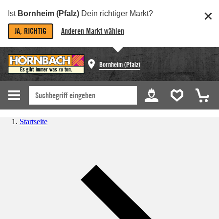
Ist
Bornheim (Pfalz)
Dein richtiger Markt?
JA, RICHTIG
Anderen Markt wählen
Bornheim (Pfalz)
Startseite