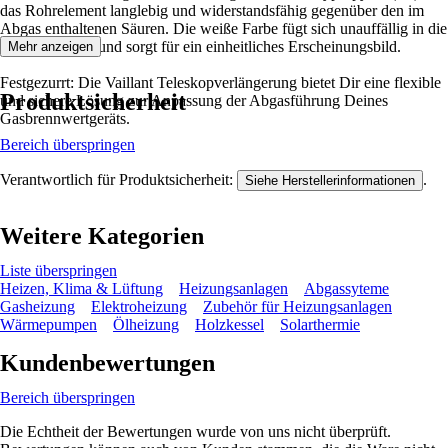
das Rohrelement langlebig und widerstandsfähig gegenüber den im
Abgas enthaltenen Säuren. Die weiße Farbe fügt sich unauffällig in die
Umgebung ein und sorgt für ein einheitliches Erscheinungsbild.
Mehr anzeigen
Festgezurrt: Die Vaillant Teleskopverlängerung bietet Dir eine flexible
Produktsicherheit
und sichere Lösung zur Anpassung der Abgasführung Deines
Gasbrennwertgeräts.
Bereich überspringen
Verantwortlich für Produktsicherheit:
.
Siehe Herstellerinformationen
Weitere Kategorien
Liste überspringen
Heizen, Klima & Lüftung
Heizungsanlagen
Abgassyteme
Gasheizung
Elektroheizung
Zubehör für Heizungsanlagen
Wärmepumpen
Ölheizung
Holzkessel
Solarthermie
Kundenbewertungen
Bereich überspringen
Die Echtheit der Bewertungen wurde von uns nicht überprüft.