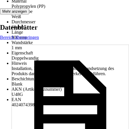
Material
Polypropylen (PP)
Grundfarbe
Mehr anzeigen
Weiß
Durchmesser
Datenblätter
60 mm
Länge
Bereich überspringen
800 mm
Wandstärke
1 mm
Eigenschaft
Doppelwandig
Hinweis
Installation, Inspektion, Wartung und Instandsetzung des
Produkts darf nur ein Fachhandwerker durchführen.
Beschichtung
Blank
AKN (Artikelkurznummer)
U48G
EAN
4024074398050