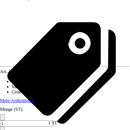
Art.-Nr.
12575413
Einsatzbereich
:
Außen
Material
:
Polypropylen (PP)
Grundfarbe
:
Weiß
Mehr Artikeldetails
Menge (ST)
1 ST