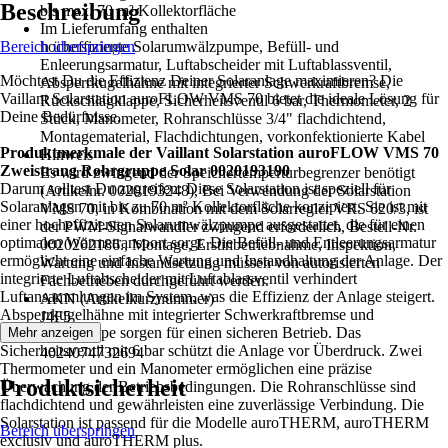
Beschreibung
bis max. 70 m² Kollektorfläche
Im Lieferumfang enthalten
Bereich überspringen
hocheffiziente Solarumwälzpumpe, Befüll- und
Enleerungsarmatur, Luftabscheider mit Luftablassventil,
Möchtest Du die Effizienz Deiner Solaranlage maximieren? Die
Absperrkugelhähne mit integrierter Schwerkraftbremse,
Vaillant Solarstation auroFLOW VMS 70 bietet die ideale Lösung für
Rückschlagklappe, Sicherheitsventil 6 bar, Thermometer, 2
Deine Bedürfnisse.
Stück, Manometer, Rohranschlüsse 3/4" flachdichtend,
Montagematerial, Flachdichtungen, vorkonfektionierte Kabel
Produktmerkmale der Vaillant Solarstation auroFLOW VMS 70
Hinweis
Zweistrang Rohrgruppe Solar 0020193190
Es wird zwingend der Speichertemperturbegrenzer benötigt
Darum solltest Du zugreifen: Diese Solarstation ist speziell für
(Artikelnr. 0020193248), Bei Verwendung der Solarstation
Solaranlagen mit bis zu 70 m² Kollektorfläche konzipiert. Sie ist mit
VMS 70, in Kombination mit dem Solarregler VRS 620/3, ist
einer hocheffizienten Solarumwälzpumpe ausgestattet, die für einen
der PWM-Signalwandler zwingend erforderlich, Bestell-Nr.
optimalen Wärmetransport sorgt. Die Befüll- und Entleerungsarmatur
0020202186., Montage, Erstinbetriebnahme, Inspektion,
ermöglicht eine einfache Wartung und Instandhaltung der Anlage. Der
Wartung und Instandsetzung müssen von autorisierten
integrierte Luftabscheider mit Luftablassventil verhindert
Fachbetrieben durchgeführt werden.
Luftansammlungen im System, was die Effizienz der Anlage steigert.
AKN (Artikelkurznummer)
Absperrkugelhähne mit integrierter Schwerkraftbremse und
J4F5
Rückschlagklappe sorgen für einen sicheren Betrieb. Das
Mehr anzeigen
EAN
Sicherheitsventil mit 6 bar schützt die Anlage vor Überdruck. Zwei
4024074732694
Thermometer und ein Manometer ermöglichen eine präzise
Produktsicherheit
Überwachung der Betriebsbedingungen. Die Rohranschlüsse sind
flachdichtend und gewährleisten eine zuverlässige Verbindung. Die
Solarstation ist passend für die Modelle auroTHERM, auroTHERM
Bereich überspringen
exclusiv und auroTHERM plus.