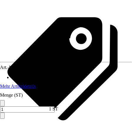
Art.-Nr.
12575162
Anwendungsbereich
:
Speicher
Mehr Artikeldetails
Menge (ST)
1 ST