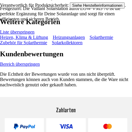
Verantwortlich für Produktsicherheit:
.
Siehe Herstellerinformationen
Festgezurrt: Die Vaillant Solarstation auroFLOW VMS 70 ist die
perfekte Ergänzung für Deine Solaranlage und sorgt für einen
effizienten und sicheren Betrieb.
Weitere Kategorien
Liste überspringen
Heizen, Klima & Lüftung
Heizungsanlagen
Solarthermie
Zubehör für Solarthermie
Solarkollektoren
Kundenbewertungen
Bereich überspringen
Die Echtheit der Bewertungen wurde von uns nicht überprüft.
Bewertungen können auch von Kunden stammen, die die Ware nicht
nachweislich genutzt oder gekauft haben.
Zahlarten