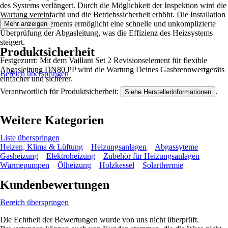
des Systems verlängert. Durch die Möglichkeit der Inspektion wird die
Wartung vereinfacht und die Betriebssicherheit erhöht. Die Installation
des Revisionselements ermöglicht eine schnelle und unkomplizierte
Mehr anzeigen
Überprüfung der Abgasleitung, was die Effizienz des Heizsystems
steigert.
Produktsicherheit
Festgezurrt: Mit dem Vaillant Set 2 Revisionselement für flexible
Abgasleitung DN80 PP wird die Wartung Deines Gasbrennwertgeräts
Bereich überspringen
einfacher und sicherer.
Verantwortlich für Produktsicherheit:
.
Siehe Herstellerinformationen
Weitere Kategorien
Liste überspringen
Heizen, Klima & Lüftung
Heizungsanlagen
Abgassyteme
Gasheizung
Elektroheizung
Zubehör für Heizungsanlagen
Wärmepumpen
Ölheizung
Holzkessel
Solarthermie
Kundenbewertungen
Bereich überspringen
Die Echtheit der Bewertungen wurde von uns nicht überprüft.