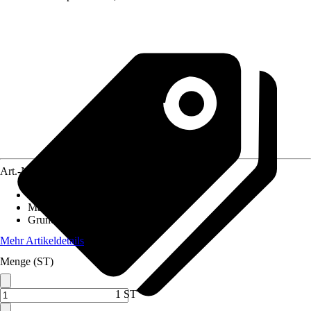
Art.-Nr.
12575344
Einsatzbereich
:
Außen
Material
:
Polypropylen (PP)
Grundfarbe
:
Grau
Mehr Artikeldetails
Menge (ST)
1 ST