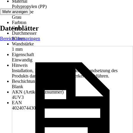
Material
Polypropylen (PP)
Grundfarbe
Mehr anzeigen
Grau
Farbton
Datenblätter
Grau
Durchmesser
Bereich überspringen
80 mm
Wandstärke
1 mm
Eigenschaft
Einwandig
Hinweis
Installation, Inspektion, Wartung und Instandsetzung des
Produkts darf nur ein Fachhandwerker durchführen.
Beschichtung
Blank
AKN (Artikelkurznummer)
4UV3
EAN
4024074430248