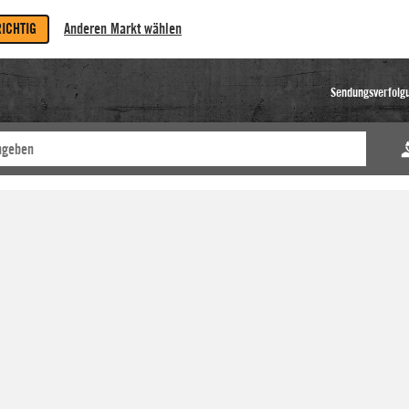
RICHTIG
Anderen Markt wählen
Sendungsverfolg