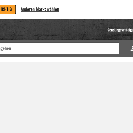
RICHTIG
Anderen Markt wählen
Sendungsverfolg