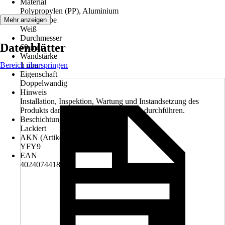
Material
Polypropylen (PP), Aluminium
Grundfarbe
Mehr anzeigen
Weiß
Durchmesser
Datenblätter
60 mm
Wandstärke
Bereich überspringen
1 mm
Eigenschaft
Doppelwandig
Hinweis
Installation, Inspektion, Wartung und Instandsetzung des
Produkts darf nur ein Fachhandwerker durchführen.
Beschichtung
Lackiert
AKN (Artikelkurznummer)
YFY9
EAN
4024074418581