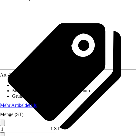
Art.-Nr.
12575400
Einsatzbereich
:
Außen
Material
:
Polypropylen (PP), Aluminium
Grundfarbe
:
Weiß
Mehr Artikeldetails
Menge (ST)
1 ST