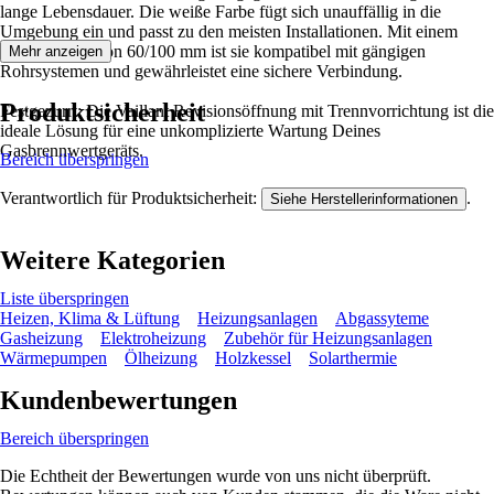
lange Lebensdauer. Die weiße Farbe fügt sich unauffällig in die
Umgebung ein und passt zu den meisten Installationen. Mit einem
Durchmesser von 60/100 mm ist sie kompatibel mit gängigen
Mehr anzeigen
Rohrsystemen und gewährleistet eine sichere Verbindung.
Produktsicherheit
Festgezurrt: Die Vaillant Revisionsöffnung mit Trennvorrichtung ist die
ideale Lösung für eine unkomplizierte Wartung Deines
Gasbrennwertgeräts.
Bereich überspringen
Verantwortlich für Produktsicherheit:
.
Siehe Herstellerinformationen
Weitere Kategorien
Liste überspringen
Heizen, Klima & Lüftung
Heizungsanlagen
Abgassyteme
Gasheizung
Elektroheizung
Zubehör für Heizungsanlagen
Wärmepumpen
Ölheizung
Holzkessel
Solarthermie
Kundenbewertungen
Bereich überspringen
Die Echtheit der Bewertungen wurde von uns nicht überprüft.