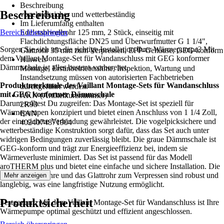
Beschreibung
Beschreibung
vogelpicksicher und wetterbeständig
Im Lieferumfang enthalten
Bereich überspringen
Edelstahlwellrohr 125 mm, 2 Stück, einseitig mit
Flachdichtungsfläche DN25 und Überwurfmutter G 1 1/4",
Sorgen Sie sich um die richtige Installation Ihrer Wärmepumpe? Mit
Glattrohr 35 mm zum Verpressen, EPP-Gehäuse, GEG-konform
dem Vaillant Montage-Set für Wandanschluss mit GEG konformer
Hinweis
Dämmschale ist alles bestens vorbereitet.
Montage, Erstinbetriebnahme, Inspektion, Wartung und
Instandsetzung müssen von autorisierten Fachbetrieben
Produktmerkmale des Vaillant Montage-Sets für Wandanschluss
durchgeführt werden.
mit GEG konformer Dämmschale
AKN (Artikelkurznummer)
Darum solltest Du zugreifen: Das Montage-Set ist speziell für
2R93
Wärmepumpen konzipiert und bietet einen Anschluss von 1 1/4 Zoll,
EAN
der eine sichere Verbindung gewährleistet. Die vogelpicksichere und
4024074871904
wetterbeständige Konstruktion sorgt dafür, dass das Set auch unter
widrigen Bedingungen zuverlässig bleibt. Die graue Dämmschale ist
GEG-konform und trägt zur Energieeffizienz bei, indem sie
Wärmeverluste minimiert. Das Set ist passend für das Modell
aroTHERM plus und bietet eine einfache und sichere Installation. Die
Edelstahlwellrohre und das Glattrohr zum Verpressen sind robust und
Mehr anzeigen
langlebig, was eine langfristige Nutzung ermöglicht.
Produktsicherheit
Festgezurrt: Mit dem Vaillant Montage-Set für Wandanschluss ist Ihre
Wärmepumpe optimal geschützt und effizient angeschlossen.