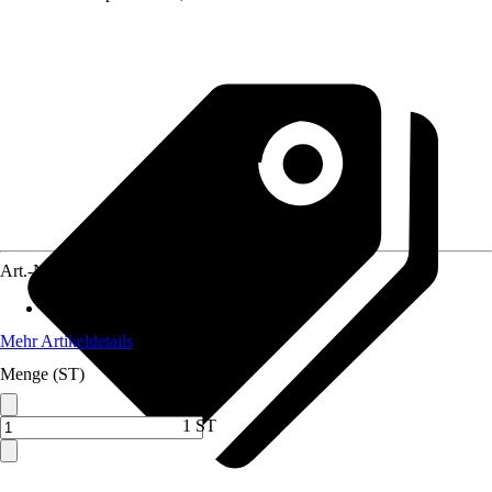
Art.-Nr.
12575390
Anwendungsbereich
:
Wärmepumpen
Mehr Artikeldetails
Menge (ST)
1 ST