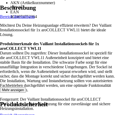
AKN (Artikelkurznummer)
Beschreibung
YPWS
EAN
Bereich überspringen
4024074752364
Möchtest Du Deine Heizungsanlage effizient erweitern? Der Vaillant
Installationssockel für 1x aroCOLLECT VWL11 bietet die ideale
Lösung.
Produktmerkmale des Vaillant Installationssockels für 1x
aroCOLLECT VWL11
Darum solltest Du zugreifen: Dieser Installationssockel ist speziell für
die aroCOLLECT VWL11 Außeneinheit konzipiert und bietet eine
stabile Basis für die Installation. Die schwarze Farbe sorgt für eine
unauffällige Integration in verschiedene Umgebungen. Der Sockel ist
erforderlich, wenn die Außeneinheit separat erworben wird, und stellt
sicher, dass die Montage korrekt und sicher durchgeführt werden kann.
Die Installation, Wartung und Instandsetzung sollten von autorisierten
Fachbetrieben durchgeführt werden, um eine optimale Funktionalität
zu gewährleisten.
Mehr anzeigen
Festgezurrt: Der Vaillant Installationssockel für aroCOLLECT
Produktsicherheit
VWL11 ist die perfekte Ergänzung für eine zuverlässige und sichere
Heizungsinstallation.