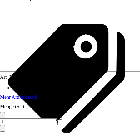
Art.-Nr.
12575622
Anwendungsbereich
:
Heizung
Mehr Artikeldetails
Menge (ST)
1 ST