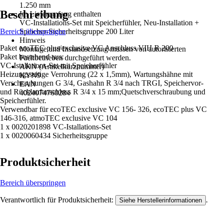
1.250 mm
Beschreibung
Im Lieferumfang enthalten
VC-Installations-Set mit Speicherfühler, Neu-Installation +
Bereich überspringen
Speicher-Sicherheitsgruppe 200 Liter
Hinweis
Paket ecoTEC plus/exclusive VC Anschluss VIH R 200
Montage und Instandsetzung müssen von autorisierten
Paket bestehend aus:
Fachbetrieben durchgeführt werden.
VC-Istallations-Set mit Speicherfühler
AKN (Artikelkurznummer)
Heizungsseitige Verrohrung (22 x 1,5mm), Wartungshähne mit
KYN9
Verschraubungen G 3/4, Gashahn R 3/4 nach TRGI, Speichervor-
EAN
und Rücklaufanschluss R 3/4 x 15 mm;Quetschverschraubung und
4024074760284
Speicherfühler.
Verwendbar für ecoTEC exclusive VC 156- 326, ecoTEC plus VC
146-316, atmoTEC exclusive VC 104
1 x 0020201898 VC-Istallations-Set
1 x 0020060434 Sicherheitsgruppe
Produktsicherheit
Bereich überspringen
Verantwortlich für Produktsicherheit:
.
Siehe Herstellerinformationen