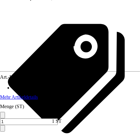
Art.-Nr.
12575570
Anwendungsbereich
:
Gasheizung
Mehr Artikeldetails
Menge (ST)
1 ST