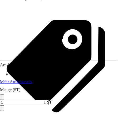
Art.-Nr.
12575186
Anwendungsbereich
:
Wärmepumpen
Mehr Artikeldetails
Menge (ST)
1 ST