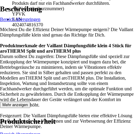
Produkts darf nur ein Fachhandwerker durchführen.
Beschreibung
AKN (Artikelkurznummer)
YPVK
Bereich überspringen
EAN
4024074816370
Möchtest Du die Effizienz Deiner Wärmepumpe steigern? Die Vaillant
Dämpfungsfüße klein sind genau das Richtige für Dich.
Produktmerkmale der Vaillant Dämpfungsfüße klein 4 Stück für
aroTHERM Split und aroTHERM plus
Darum solltest Du zugreifen: Diese Dämpfungsfüße sind speziell zur
Entkopplung der Wärmepumpe konzipiert und tragen dazu bei, die
Betriebsgeräusche zu minimieren, indem sie Vibrationen effektiv
reduzieren. Sie sind in Silber gehalten und passen perfekt zu den
Modellen aroTHERM Split und aroTHERM plus. Die Installation,
Inspektion, Wartung und Instandsetzung sollte von einem
Fachhandwerker durchgeführt werden, um die optimale Funktion und
Sicherheit zu gewährleisten. Durch die Entkopplung der Wärmepumpe
wird die Lebensdauer der Geräte verlängert und der Komfort im
Wohnbereich erhöht.
Mehr anzeigen
Festgezurrt: Die Vaillant Dämpfungsfüße bieten eine effektive Lösung
Produktsicherheit
zur Reduzierung von Vibrationen und zur Verbesserung der Effizienz
Deiner Wärmepumpe.