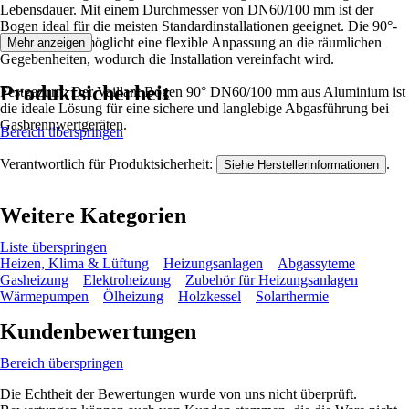
Lebensdauer. Mit einem Durchmesser von DN60/100 mm ist der
Bogen ideal für die meisten Standardinstallationen geeignet. Die 90°-
Ausführung ermöglicht eine flexible Anpassung an die räumlichen
Mehr anzeigen
Gegebenheiten, wodurch die Installation vereinfacht wird.
Produktsicherheit
Festgezurrt: Der Vaillant Bogen 90° DN60/100 mm aus Aluminium ist
die ideale Lösung für eine sichere und langlebige Abgasführung bei
Gasbrennwertgeräten.
Bereich überspringen
Verantwortlich für Produktsicherheit:
.
Siehe Herstellerinformationen
Weitere Kategorien
Liste überspringen
Heizen, Klima & Lüftung
Heizungsanlagen
Abgassyteme
Gasheizung
Elektroheizung
Zubehör für Heizungsanlagen
Wärmepumpen
Ölheizung
Holzkessel
Solarthermie
Kundenbewertungen
Bereich überspringen
Die Echtheit der Bewertungen wurde von uns nicht überprüft.