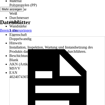
Material
Polypropylen (PP)
Grundfarbe
Mehr anzeigen
Weiß
Durchmesser
Datenblätter
60 mm
Wandstärke
Bereich überspringen
1 mm
Eigenschaft
Doppelwandig
Hinweis
Installation, Inspektion, Wartung und Instandsetzung des
Produkts darf nur ein Fachhandwerker durchführen.
Beschichtung
Blank
AKN (Artikelkurznummer)
MSVV
EAN
4024074365823