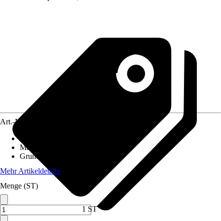
Art.-Nr.
12575279
Einsatzbereich
:
Außen
Material
:
Polypropylen (PP)
Grundfarbe
:
Weiß
Mehr Artikeldetails
Menge (ST)
1 ST