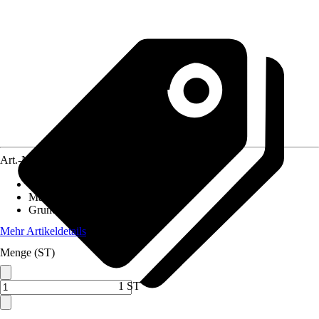
Art.-Nr.
12575381
Einsatzbereich
:
Außen
Material
:
Polypropylen (PP)
Grundfarbe
:
Weiß
Mehr Artikeldetails
Menge (ST)
1 ST