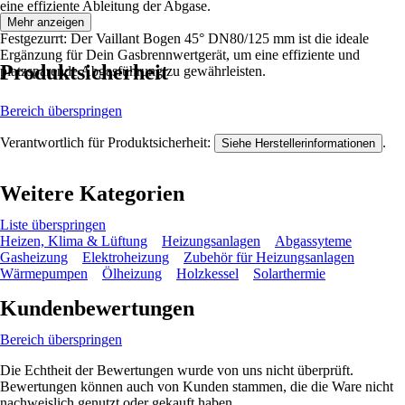
eine effiziente Ableitung der Abgase.
Mehr anzeigen
Festgezurrt: Der Vaillant Bogen 45° DN80/125 mm ist die ideale
Ergänzung für Dein Gasbrennwertgerät, um eine effiziente und
Produktsicherheit
platzsparende Abgasführung zu gewährleisten.
Bereich überspringen
Verantwortlich für Produktsicherheit:
.
Siehe Herstellerinformationen
Weitere Kategorien
Liste überspringen
Heizen, Klima & Lüftung
Heizungsanlagen
Abgassyteme
Gasheizung
Elektroheizung
Zubehör für Heizungsanlagen
Wärmepumpen
Ölheizung
Holzkessel
Solarthermie
Kundenbewertungen
Bereich überspringen
Die Echtheit der Bewertungen wurde von uns nicht überprüft.
Bewertungen können auch von Kunden stammen, die die Ware nicht
nachweislich genutzt oder gekauft haben.