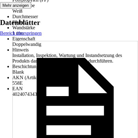
Grundfarbe
Mehr anzeigen
Weiß
Durchmesser
Datenblätter
80 mm
Wandstärke
Bereich überspringen
1 mm
Eigenschaft
Doppelwandig
Hinweis
Installation, Inspektion, Wartung und Instandsetzung des
Produkts darf nur ein Fachhandwerker durchführen.
Beschichtung
Blank
AKN (Artikelkurznummer)
558E
EAN
4024074343456