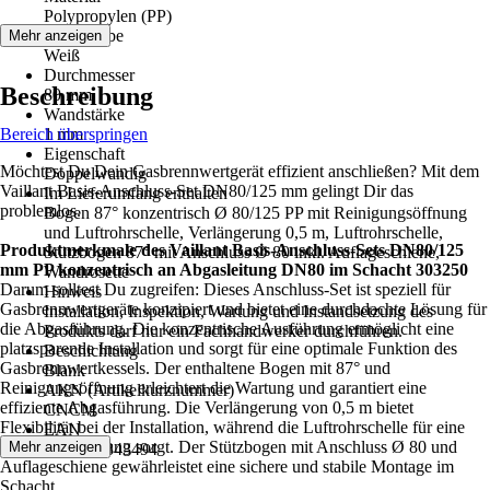
Polypropylen (PP)
Grundfarbe
Mehr anzeigen
Weiß
Durchmesser
Beschreibung
80 mm
Wandstärke
Bereich überspringen
1 mm
Eigenschaft
Möchtest Du Dein Gasbrennwertgerät effizient anschließen? Mit dem
Doppelwandig
Vaillant Basis-Anschluss-Set DN80/125 mm gelingt Dir das
Im Lieferumfang enthalten
problemlos.
Bogen 87° konzentrisch Ø 80/125 PP mit Reinigungsöffnung
und Luftrohrschelle, Verlängerung 0,5 m, Luftrohrschelle,
Produktmerkmale des Vaillant Basis-Anschluss-Sets DN80/125
Stützbogen 87° mit Anschluss Ø 80 inkl. Auflageschiene,
mm PP konzentrisch an Abgasleitung DN80 im Schacht 303250
Wandrosette
Darum solltest Du zugreifen: Dieses Anschluss-Set ist speziell für
Hinweis
Gasbrennwertgeräte konzipiert und bietet eine durchdachte Lösung für
Installation, Inspektion, Wartung und Instandsetzung des
die Abgasführung. Die konzentrische Ausführung ermöglicht eine
Produkts darf nur ein Fachhandwerker durchführen.
platzsparende Installation und sorgt für eine optimale Funktion des
Beschichtung
Gasbrennwertkessels. Der enthaltene Bogen mit 87° und
Blank
Reinigungsöffnung erleichtert die Wartung und garantiert eine
AKN (Artikelkurznummer)
effiziente Abgasführung. Die Verlängerung von 0,5 m bietet
CNCM
Flexibilität bei der Installation, während die Luftrohrschelle für eine
EAN
stabile Befestigung sorgt. Der Stützbogen mit Anschluss Ø 80 und
Mehr anzeigen
4024074343494
Auflageschiene gewährleistet eine sichere und stabile Montage im
Schacht.