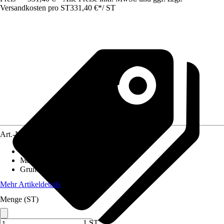
Versandkosten pro ST
331,40 €
*
/
ST
Art.-Nr.
12575638
Einsatzbereich
:
Außen
Material
:
Polypropylen (PP)
Grundfarbe
:
Weiß
Mehr Artikeldetails
Menge (ST)
1 ST