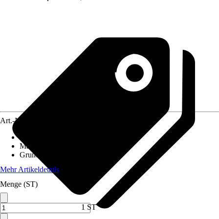
Art.-Nr.
12575669
Einsatzbereich
:
Außen
Material
:
Polypropylen (PP)
Grundfarbe
:
Weiß
Mehr Artikeldetails
Menge (ST)
1 ST