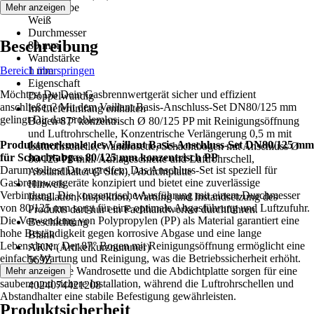
Grundfarbe
Mehr anzeigen
Weiß
Durchmesser
Beschreibung
80 mm
Wandstärke
Bereich überspringen
1 mm
Eigenschaft
Möchtest Du Dein Gasbrennwertgerät sicher und effizient
Doppelwandig
anschließen? Mit dem Vaillant Basis-Anschluss-Set DN80/125 mm
Im Lieferumfang enthalten
gelingt Dir das problemlos.
Bogen 87° konzentrisch Ø 80/125 PP mit Reinigungsöffnung
und Luftrohrschelle, Konzentrische Verlängerung 0,5 m mit
Produktmerkmale des Vaillant Basis-Anschluss-Set DN80/125 mm
Luftrohrschelle, Wandrosette, Schachtbogen mit Anschluss Ø
für Schachtabgas 80/125 mm konzentrisch PP
80/125 PP inkl. Auflageschiene und Luftrohrschell,
Darum solltest Du zugreifen: Das Anschluss-Set ist speziell für
Abstandhalter (7 Stck), Abdichtplatte
Gasbrennwertgeräte konzipiert und bietet eine zuverlässige
Hinweis
Verbindung. Die konzentrische Ausführung mit einem Durchmesser
Installation, Inspektion, Wartung und Instandsetzung des
von 80/125 mm sorgt für eine optimale Abgasführung und Luftzufuhr.
Produkts darf nur ein Fachhandwerker durchführen.
Die Verwendung von Polypropylen (PP) als Material garantiert eine
Beschichtung
hohe Beständigkeit gegen korrosive Abgase und eine lange
Blank
Lebensdauer. Der 87° Bogen mit Reinigungsöffnung ermöglicht eine
AKN (Artikelkurznummer)
einfache Wartung und Reinigung, was die Betriebssicherheit erhöht.
569Z
Die mitgelieferte Wandrosette und die Abdichtplatte sorgen für eine
Mehr anzeigen
EAN
saubere und sichere Installation, während die Luftrohrschellen und
4024074421208
Abstandhalter eine stabile Befestigung gewährleisten.
Produktsicherheit